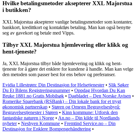
Hvilke betalingsmetoder aksepterer XXL Majorstua
i butikken?
XXL Majorstua aksepterer vanlige betalingsmetoder som kontanter,
bankkort, kredittkort og kontaktløs betaling. Man kan også benytte
seg av gavekort og betale med Vipps.
Tilbyr XXL Majorstua hjemlevering eller klikk og
hent-tjeneste?
Ja, XXL Majorstua tilbyr både hjemlevering og klikk og hent-
tjeneste for å gjøre det enklere for kundene å handle. Man kan velge
den metoden som passer best for ens behov og preferanser.
Evidia Lillestrøm: Din Destinasjon for Helsetjenester
•
Slik Søker
Du Et Bilens Registreringsnummer
•
Oppdag Hvordan Du Kan
Bruke 1881.no Gratis Mobilsøk
•
Dagbladet – Den Norske Avisen
•
Romerike Sparebank (RSBank) – Din lokale bank for et trygt
økonomisk partnerskap
•
Støren og Omegn Begravelsesbyrå:
Begravelsestjenester i Støren
•
Kinn kommune: Utforsk den
fantastiske naturen i Norge
•
An.no – Din kilde til Nordlands
nyheter
•
Nesbyen Kommune
•
Fremtind Service.no – Din
Destinasjon for Enklere Bompengehåndtering
•