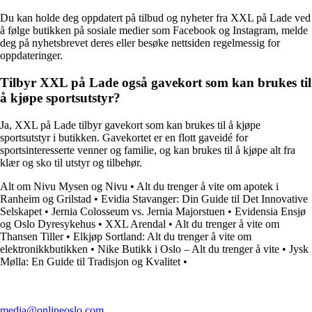
Du kan holde deg oppdatert på tilbud og nyheter fra XXL på Lade ved
å følge butikken på sosiale medier som Facebook og Instagram, melde
deg på nyhetsbrevet deres eller besøke nettsiden regelmessig for
oppdateringer.
Tilbyr XXL på Lade også gavekort som kan brukes til
å kjøpe sportsutstyr?
Ja, XXL på Lade tilbyr gavekort som kan brukes til å kjøpe
sportsutstyr i butikken. Gavekortet er en flott gaveidé for
sportsinteresserte venner og familie, og kan brukes til å kjøpe alt fra
klær og sko til utstyr og tilbehør.
Alt om Nivu Mysen og Nivu
•
Alt du trenger å vite om apotek i
Ranheim og Grilstad
•
Evidia Stavanger: Din Guide til Det Innovative
Selskapet
•
Jernia Colosseum vs. Jernia Majorstuen
•
Evidensia Ensjø
og Oslo Dyresykehus
•
XXL Arendal
•
Alt du trenger å vite om
Thansen Tiller
•
Elkjøp Sortland: Alt du trenger å vite om
elektronikkbutikken
•
Nike Butikk i Oslo – Alt du trenger å vite
•
Jysk
Mølla: En Guide til Tradisjon og Kvalitet
•
media@onlineoslo.com