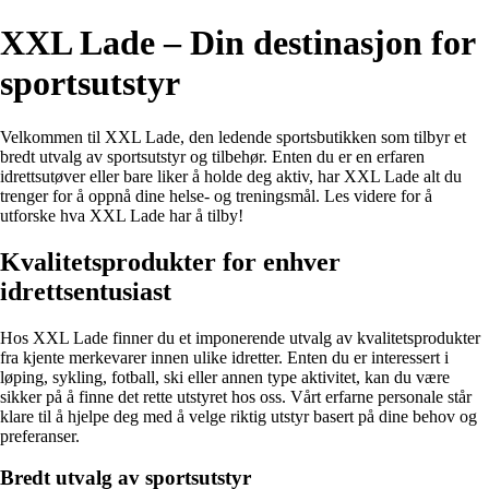
XXL Lade – Din destinasjon for
sportsutstyr
Velkommen til XXL Lade, den ledende sportsbutikken som tilbyr et
bredt utvalg av sportsutstyr og tilbehør. Enten du er en erfaren
idrettsutøver eller bare liker å holde deg aktiv, har XXL Lade alt du
trenger for å oppnå dine helse- og treningsmål. Les videre for å
utforske hva XXL Lade har å tilby!
Kvalitetsprodukter for enhver
idrettsentusiast
Hos XXL Lade finner du et imponerende utvalg av kvalitetsprodukter
fra kjente merkevarer innen ulike idretter. Enten du er interessert i
løping, sykling, fotball, ski eller annen type aktivitet, kan du være
sikker på å finne det rette utstyret hos oss. Vårt erfarne personale står
klare til å hjelpe deg med å velge riktig utstyr basert på dine behov og
preferanser.
Bredt utvalg av sportsutstyr