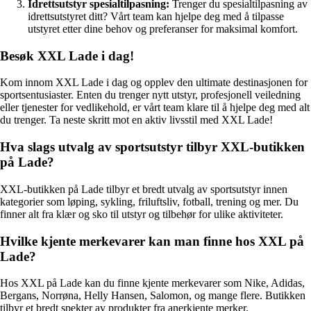
Idrettsutstyr spesialtilpasning:
Trenger du spesialtilpasning av
idrettsutstyret ditt? Vårt team kan hjelpe deg med å tilpasse
utstyret etter dine behov og preferanser for maksimal komfort.
Besøk XXL Lade i dag!
Kom innom XXL Lade i dag og opplev den ultimate destinasjonen for
sportsentusiaster. Enten du trenger nytt utstyr, profesjonell veiledning
eller tjenester for vedlikehold, er vårt team klare til å hjelpe deg med alt
du trenger. Ta neste skritt mot en aktiv livsstil med XXL Lade!
Hva slags utvalg av sportsutstyr tilbyr XXL-butikken
på Lade?
XXL-butikken på Lade tilbyr et bredt utvalg av sportsutstyr innen
kategorier som løping, sykling, friluftsliv, fotball, trening og mer. Du
finner alt fra klær og sko til utstyr og tilbehør for ulike aktiviteter.
Hvilke kjente merkevarer kan man finne hos XXL på
Lade?
Hos XXL på Lade kan du finne kjente merkevarer som Nike, Adidas,
Bergans, Norrøna, Helly Hansen, Salomon, og mange flere. Butikken
tilbyr et bredt spekter av produkter fra anerkjente merker.