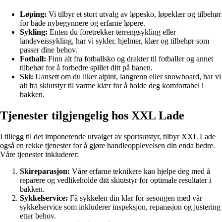
Løping:
Vi tilbyr et stort utvalg av løpesko, løpeklær og tilbehør
for både nybegynnere og erfarne løpere.
Sykling:
Enten du foretrekker terrengsykling eller
landeveissykling, har vi sykler, hjelmer, klær og tilbehør som
passer dine behov.
Fotball:
Finn alt fra fotballsko og drakter til fotballer og annet
tilbehør for å forbedre spillet ditt på banen.
Ski:
Uansett om du liker alpint, langrenn eller snowboard, har vi
alt fra skiutstyr til varme klær for å holde deg komfortabel i
bakken.
Tjenester tilgjengelig hos XXL Lade
I tillegg til det imponerende utvalget av sportsutstyr, tilbyr XXL Lade
også en rekke tjenester for å gjøre handleopplevelsen din enda bedre.
Våre tjenester inkluderer:
Skireparasjon:
Våre erfarne teknikere kan hjelpe deg med å
reparere og vedlikeholde ditt skiutstyr for optimale resultater i
bakken.
Sykkelservice:
Få sykkelen din klar for sesongen med vår
sykkelservice som inkluderer inspeksjon, reparasjon og justering
etter behov.