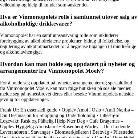
veiledning og hjelp til kunder som ønsker det.
Hva er Vinmonopolets rolle i samfunnet utover salg av
alkoholholdige drikkevarer?
Vinmonopolet har en samfunnsansvarlig rolle som inkluderer
forebygging av alkoholrelaterte problemer, bidrag til folkehelse, og
regulering av alkoholmarkedet for å begrense tilgangen til mindreårige
og alkoholavhengige.
Hvordan kan man holde seg oppdatert på nyheter og
arrangementer fra Vinmonopolet Moelv?
For å holde seg oppdatert på nyheter, arrangementer og spesialtilbud
fra Vinmonopolet Moelv, kan man følge butikken på sosiale medier,
melde seg på nyhetsbrevet deres eller besøke Vinmonopolets nettside
jevnlig for oppdateringer.
Frank Ur: En essensiell guide
•
Opplev Amoi i Oslo
•
Amfi Nærbø –
Din Destinasjon for Shopping og Underholdning
•
Lillestrøm
Legevakt: Rask og Pålitelig Hjelp Nær Deg
•
Cafe Bragernes –
Opplev Hyggelig Atmosfære!
•
Rosenberg Worley – Den Ledende
Leverandøren i Stavanger
•
Blomsterkjelleren i Brattvåg
•
Pilestredet
Park: En komplett guide til en unik destinasjon
•
Oppdag Thon Hotel