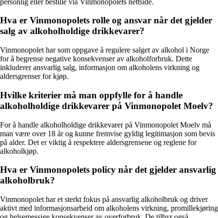
personlig eller bestille via Vinmonopolets nettside.
Hva er Vinmonopolets rolle og ansvar når det gjelder
salg av alkoholholdige drikkevarer?
Vinmonopolet har som oppgave å regulere salget av alkohol i Norge
for å begrense negative konsekvenser av alkoholforbruk. Dette
inkluderer ansvarlig salg, informasjon om alkoholens virkning og
aldersgrenser for kjøp.
Hvilke kriterier må man oppfylle for å handle
alkoholholdige drikkevarer på Vinmonopolet Moelv?
For å handle alkoholholdige drikkevarer på Vinmonopolet Moelv må
man være over 18 år og kunne fremvise gyldig legitimasjon som bevis
på alder. Det er viktig å respektere aldersgrensene og reglene for
alkoholkjøp.
Hva er Vinmonopolets policy når det gjelder ansvarlig
alkoholbruk?
Vinmonopolet har et sterkt fokus på ansvarlig alkoholbruk og driver
aktivt med informasjonsarbeid om alkoholens virkning, promillekjøring
og helsemessige konsekvenser av overforbruk. De tilbyr også