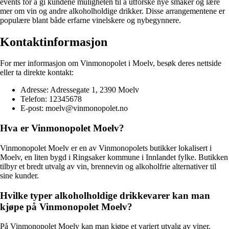
events for å gi kundene muligheten til å utforske nye smaker og lære
mer om vin og andre alkoholholdige drikker. Disse arrangementene er
populære blant både erfarne vinelskere og nybegynnere.
Kontaktinformasjon
For mer informasjon om Vinmonopolet i Moelv, besøk deres nettside
eller ta direkte kontakt:
Adresse: Adressegate 1, 2390 Moelv
Telefon: 12345678
E-post: moelv@vinmonopolet.no
Hva er Vinmonopolet Moelv?
Vinmonopolet Moelv er en av Vinmonopolets butikker lokalisert i
Moelv, en liten bygd i Ringsaker kommune i Innlandet fylke. Butikken
tilbyr et bredt utvalg av vin, brennevin og alkoholfrie alternativer til
sine kunder.
Hvilke typer alkoholholdige drikkevarer kan man
kjøpe på Vinmonopolet Moelv?
På Vinmonopolet Moelv kan man kjøpe et variert utvalg av viner,