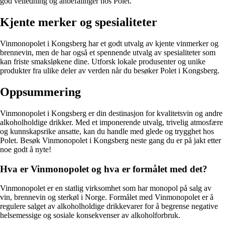
god veiledning og anbefalinger hos Polet.
Kjente merker og spesialiteter
Vinmonopolet i Kongsberg har et godt utvalg av kjente vinmerker og
brennevin, men de har også et spennende utvalg av spesialiteter som
kan friste smaksløkene dine. Utforsk lokale produsenter og unike
produkter fra ulike deler av verden når du besøker Polet i Kongsberg.
Oppsummering
Vinmonopolet i Kongsberg er din destinasjon for kvalitetsvin og andre
alkoholholdige drikker. Med et imponerende utvalg, trivelig atmosfære
og kunnskapsrike ansatte, kan du handle med glede og trygghet hos
Polet. Besøk Vinmonopolet i Kongsberg neste gang du er på jakt etter
noe godt å nyte!
Hva er Vinmonopolet og hva er formålet med det?
Vinmonopolet er en statlig virksomhet som har monopol på salg av
vin, brennevin og sterkøl i Norge. Formålet med Vinmonopolet er å
regulere salget av alkoholholdige drikkevarer for å begrense negative
helsemessige og sosiale konsekvenser av alkoholforbruk.