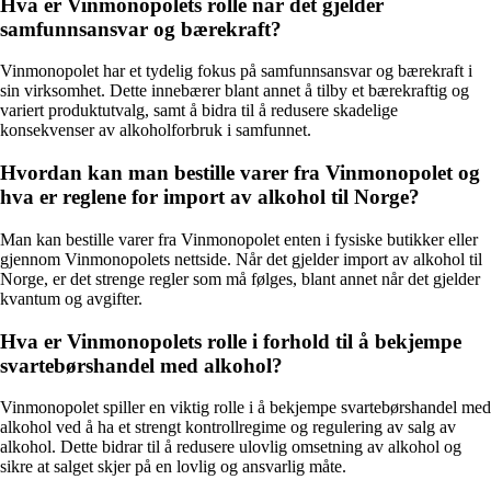
Hva er Vinmonopolets rolle når det gjelder
samfunnsansvar og bærekraft?
Vinmonopolet har et tydelig fokus på samfunnsansvar og bærekraft i
sin virksomhet. Dette innebærer blant annet å tilby et bærekraftig og
variert produktutvalg, samt å bidra til å redusere skadelige
konsekvenser av alkoholforbruk i samfunnet.
Hvordan kan man bestille varer fra Vinmonopolet og
hva er reglene for import av alkohol til Norge?
Man kan bestille varer fra Vinmonopolet enten i fysiske butikker eller
gjennom Vinmonopolets nettside. Når det gjelder import av alkohol til
Norge, er det strenge regler som må følges, blant annet når det gjelder
kvantum og avgifter.
Hva er Vinmonopolets rolle i forhold til å bekjempe
svartebørshandel med alkohol?
Vinmonopolet spiller en viktig rolle i å bekjempe svartebørshandel med
alkohol ved å ha et strengt kontrollregime og regulering av salg av
alkohol. Dette bidrar til å redusere ulovlig omsetning av alkohol og
sikre at salget skjer på en lovlig og ansvarlig måte.