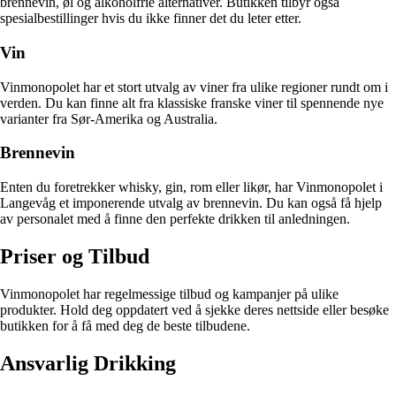
brennevin, øl og alkoholfrie alternativer. Butikken tilbyr også
spesialbestillinger hvis du ikke finner det du leter etter.
Vin
Vinmonopolet har et stort utvalg av viner fra ulike regioner rundt om i
verden. Du kan finne alt fra klassiske franske viner til spennende nye
varianter fra Sør-Amerika og Australia.
Brennevin
Enten du foretrekker whisky, gin, rom eller likør, har Vinmonopolet i
Langevåg et imponerende utvalg av brennevin. Du kan også få hjelp
av personalet med å finne den perfekte drikken til anledningen.
Priser og Tilbud
Vinmonopolet har regelmessige tilbud og kampanjer på ulike
produkter. Hold deg oppdatert ved å sjekke deres nettside eller besøke
butikken for å få med deg de beste tilbudene.
Ansvarlig Drikking