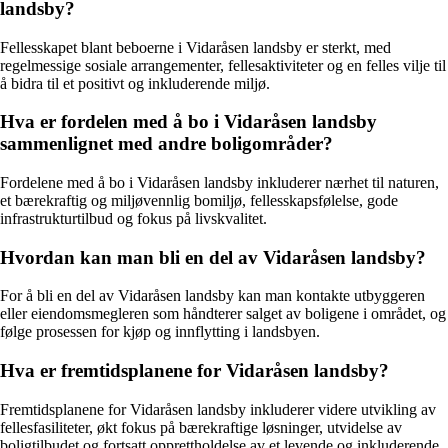
landsby?
Fellesskapet blant beboerne i Vidaråsen landsby er sterkt, med
regelmessige sosiale arrangementer, fellesaktiviteter og en felles vilje til
å bidra til et positivt og inkluderende miljø.
Hva er fordelen med å bo i Vidaråsen landsby
sammenlignet med andre boligområder?
Fordelene med å bo i Vidaråsen landsby inkluderer nærhet til naturen,
et bærekraftig og miljøvennlig bomiljø, fellesskapsfølelse, gode
infrastrukturtilbud og fokus på livskvalitet.
Hvordan kan man bli en del av Vidaråsen landsby?
For å bli en del av Vidaråsen landsby kan man kontakte utbyggeren
eller eiendomsmegleren som håndterer salget av boligene i området, og
følge prosessen for kjøp og innflytting i landsbyen.
Hva er fremtidsplanene for Vidaråsen landsby?
Fremtidsplanene for Vidaråsen landsby inkluderer videre utvikling av
fellesfasiliteter, økt fokus på bærekraftige løsninger, utvidelse av
boligtilbudet og fortsatt opprettholdelse av et levende og inkluderende