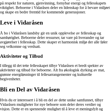
på respekt for naturen, gjenvinning, fornybar energi og fellesskapets
viktighet. Beboerne i Vidaråsen deler en lidenskap for å bevare miljøet
og skape en bedre fremtid for kommende generasjoner.
Leve i Vidaråsen
Å bo i Vidaråsen landsby gir en unik opplevelse av fellesskap og
samhørighet. Beboerne deler ressurser, tar vare på hverandre og tar
avgjørelser i fellesskap. Dette skaper et harmonisk miljø der alle føler
seg velkomne og verdsatt.
Aktiviteter og Tilbud
I tillegg til det tette fellesskapet tilbyr Vidaråsen et bredt spekter av
aktiviteter og tilbud for beboerne. Alt fra økologisk dyrking av mat,
grønne energiløsninger til fellesarrangementer og kulturelle
begivenheter.
Bli en Del av Vidaråsen
Hvis du er interessert i å bli en del av dette unike samfunnet, tilbyr
Vidaråsen muligheter for nye beboere som deler deres verdier og
visjon. Dette er en spennende mulighet til å leve et meningsfylt og