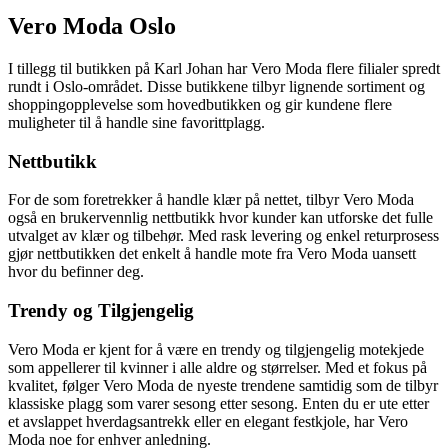
Vero Moda Oslo
I tillegg til butikken på Karl Johan har Vero Moda flere filialer spredt
rundt i Oslo-området. Disse butikkene tilbyr lignende sortiment og
shoppingopplevelse som hovedbutikken og gir kundene flere
muligheter til å handle sine favorittplagg.
Nettbutikk
For de som foretrekker å handle klær på nettet, tilbyr Vero Moda
også en brukervennlig nettbutikk hvor kunder kan utforske det fulle
utvalget av klær og tilbehør. Med rask levering og enkel returprosess
gjør nettbutikken det enkelt å handle mote fra Vero Moda uansett
hvor du befinner deg.
Trendy og Tilgjengelig
Vero Moda er kjent for å være en trendy og tilgjengelig motekjede
som appellerer til kvinner i alle aldre og størrelser. Med et fokus på
kvalitet, følger Vero Moda de nyeste trendene samtidig som de tilbyr
klassiske plagg som varer sesong etter sesong. Enten du er ute etter
et avslappet hverdagsantrekk eller en elegant festkjole, har Vero
Moda noe for enhver anledning.