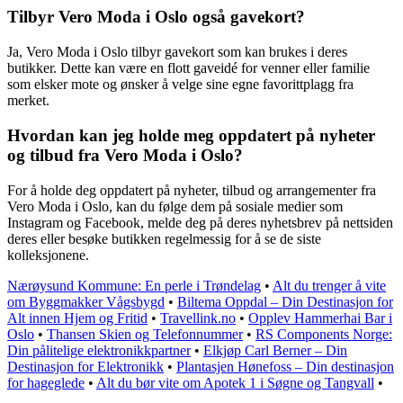
Tilbyr Vero Moda i Oslo også gavekort?
Ja, Vero Moda i Oslo tilbyr gavekort som kan brukes i deres
butikker. Dette kan være en flott gaveidé for venner eller familie
som elsker mote og ønsker å velge sine egne favorittplagg fra
merket.
Hvordan kan jeg holde meg oppdatert på nyheter
og tilbud fra Vero Moda i Oslo?
For å holde deg oppdatert på nyheter, tilbud og arrangementer fra
Vero Moda i Oslo, kan du følge dem på sosiale medier som
Instagram og Facebook, melde deg på deres nyhetsbrev på nettsiden
deres eller besøke butikken regelmessig for å se de siste
kolleksjonene.
Nærøysund Kommune: En perle i Trøndelag
•
Alt du trenger å vite
om Byggmakker Vågsbygd
•
Biltema Oppdal – Din Destinasjon for
Alt innen Hjem og Fritid
•
Travellink.no
•
Opplev Hammerhai Bar i
Oslo
•
Thansen Skien og Telefonnummer
•
RS Components Norge:
Din pålitelige elektronikkpartner
•
Elkjøp Carl Berner – Din
Destinasjon for Elektronikk
•
Plantasjen Hønefoss – Din destinasjon
for hageglede
•
Alt du bør vite om Apotek 1 i Søgne og Tangvall
•