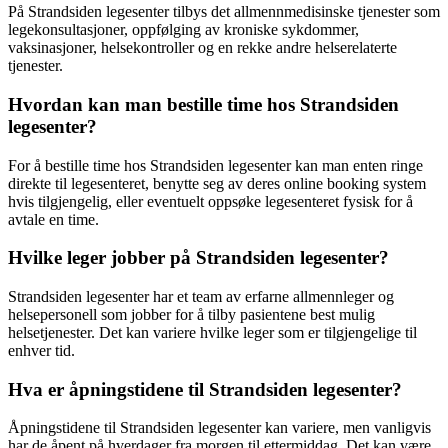
På Strandsiden legesenter tilbys det allmennmedisinske tjenester som
legekonsultasjoner, oppfølging av kroniske sykdommer,
vaksinasjoner, helsekontroller og en rekke andre helserelaterte
tjenester.
Hvordan kan man bestille time hos Strandsiden
legesenter?
For å bestille time hos Strandsiden legesenter kan man enten ringe
direkte til legesenteret, benytte seg av deres online booking system
hvis tilgjengelig, eller eventuelt oppsøke legesenteret fysisk for å
avtale en time.
Hvilke leger jobber på Strandsiden legesenter?
Strandsiden legesenter har et team av erfarne allmennleger og
helsepersonell som jobber for å tilby pasientene best mulig
helsetjenester. Det kan variere hvilke leger som er tilgjengelige til
enhver tid.
Hva er åpningstidene til Strandsiden legesenter?
Åpningstidene til Strandsiden legesenter kan variere, men vanligvis
har de åpent på hverdager fra morgen til ettermiddag. Det kan være