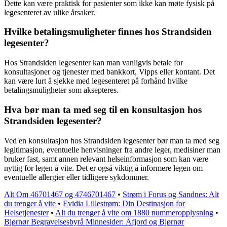
Dette kan være praktisk for pasienter som ikke kan møte fysisk på
legesenteret av ulike årsaker.
Hvilke betalingsmuligheter finnes hos Strandsiden
legesenter?
Hos Strandsiden legesenter kan man vanligvis betale for
konsultasjoner og tjenester med bankkort, Vipps eller kontant. Det
kan være lurt å sjekke med legesenteret på forhånd hvilke
betalingsmuligheter som aksepteres.
Hva bør man ta med seg til en konsultasjon hos
Strandsiden legesenter?
Ved en konsultasjon hos Strandsiden legesenter bør man ta med seg
legitimasjon, eventuelle henvisninger fra andre leger, medisiner man
bruker fast, samt annen relevant helseinformasjon som kan være
nyttig for legen å vite. Det er også viktig å informere legen om
eventuelle allergier eller tidligere sykdommer.
Alt Om 46701467 og 4746701467
•
Strøm i Forus og Sandnes: Alt
du trenger å vite
•
Evidia Lillestrøm: Din Destinasjon for
Helsetjenester
•
Alt du trenger å vite om 1880 nummeropplysning
•
Bjørnør Begravelsesbyrå Minnesider: Åfjord og Bjørnør