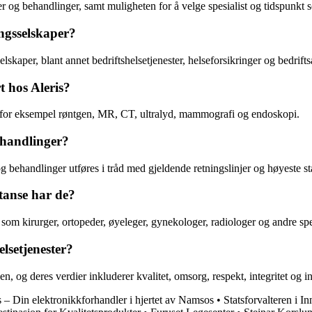
er og behandlinger, samt muligheten for å velge spesialist og tidspunkt 
ringsselskaper?
selskaper, blant annet bedriftshelsetjenester, helseforsikringer og bedrifts
t hos Aleris?
m for eksempel røntgen, MR, CT, ultralyd, mammografi og endoskopi.
behandlinger?
r og behandlinger utføres i tråd med gjeldende retningslinjer og høyeste 
etanse har de?
t, som kirurger, ortopeder, øyeleger, gynekologer, radiologer og andre s
elsetjenester?
, og deres verdier inkluderer kvalitet, omsorg, respekt, integritet og in
– Din elektronikkforhandler i hjertet av Namsos
•
Statsforvalteren i In