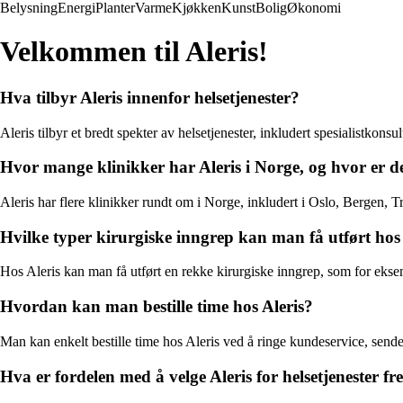
Belysning
Energi
Planter
Varme
Kjøkken
Kunst
Bolig
Økonomi
Velkommen til Aleris!
Hva tilbyr Aleris innenfor helsetjenester?
Aleris tilbyr et bredt spekter av helsetjenester, inkludert spesialistkon
Hvor mange klinikker har Aleris i Norge, og hvor er de
Aleris har flere klinikker rundt om i Norge, inkludert i Oslo, Bergen, 
Hvilke typer kirurgiske inngrep kan man få utført hos 
Hos Aleris kan man få utført en rekke kirurgiske inngrep, som for eksem
Hvordan kan man bestille time hos Aleris?
Man kan enkelt bestille time hos Aleris ved å ringe kundeservice, sende 
Hva er fordelen med å velge Aleris for helsetjenester fr