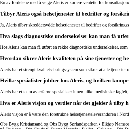
En av fordelene med å velge Aleris er kortere ventetid for konsultasjon
Tilbyr Aleris også helsetjenester til bedrifter og forsik
Ja, Aleris tilbyr skreddersydde helsetjenester til bedrifter og forsikrings
Hva slags diagnostiske undersøkelser kan man få utfør
Hos Aleris kan man få utført en rekke diagnostiske undersøkelser, so
Hvordan sikrer Aleris kvaliteten på sine tjenester og 
Aleris har et strengt kvalitetssikringssystem som sikrer at alle tjeneste
Hvilke spesialister jobber hos Aleris, og hvilken komp
Aleris har et team av erfarne spesialister innen ulike medisinske fagfel
Hva er Aleris visjon og verdier når det gjelder å tilby h
Aleris visjon er å være den foretrukne helsetjenesteleverandøren i Norden
Obs Bygg Kristiansand og Obs Bygg Sørlandsparken
•
Elkjøp Namsos 