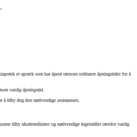
.
ktapotek er apotek som har åpent utenom ordinære åpningstider for å
enom vanlig åpningstid.
or å tilby deg den nødvendige assistansen.
 kunne tilby akuttmedisiner og nødvendige legemidler utenfor vanlig