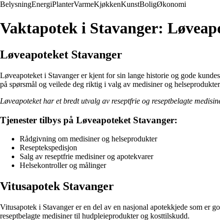
Belysning
Energi
Planter
Varme
Kjøkken
Kunst
Bolig
Økonomi
Vaktapotek i Stavanger: Løveap
Løveapoteket Stavanger
Løveapoteket i Stavanger er kjent for sin lange historie og gode kundes
på spørsmål og veilede deg riktig i valg av medisiner og helseprodukter
Løveapoteket har et bredt utvalg av reseptfrie og reseptbelagte medisine
Tjenester tilbys på Løveapoteket Stavanger:
Rådgivning om medisiner og helseprodukter
Reseptekspedisjon
Salg av reseptfrie medisiner og apotekvarer
Helsekontroller og målinger
Vitusapotek Stavanger
Vitusapotek i Stavanger er en del av en nasjonal apotekkjede som er godt
reseptbelagte medisiner til hudpleieprodukter og kosttilskudd.