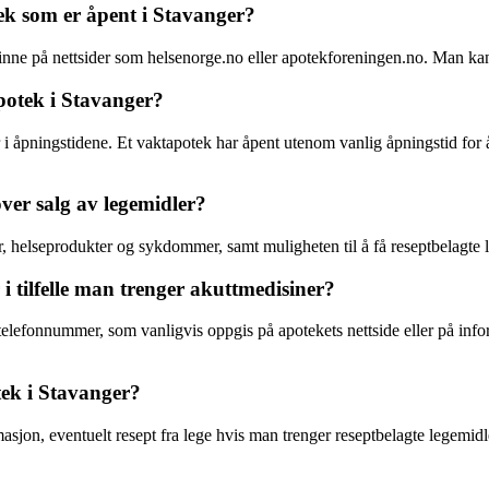
k som er åpent i Stavanger?
nne på nettsider som helsenorge.no eller apotekforeningen.no. Man kan 
apotek i Stavanger?
r i åpningstidene. Et vaktapotek har åpent utenom vanlig åpningstid for
over salg av legemidler?
r, helseprodukter og sykdommer, samt muligheten til å få reseptbelagte 
 tilfelle man trenger akuttmedisiner?
telefonnummer, som vanligvis oppgis på apotekets nettside eller på inf
ek i Stavanger?
jon, eventuelt resept fra lege hvis man trenger reseptbelagte legemidler