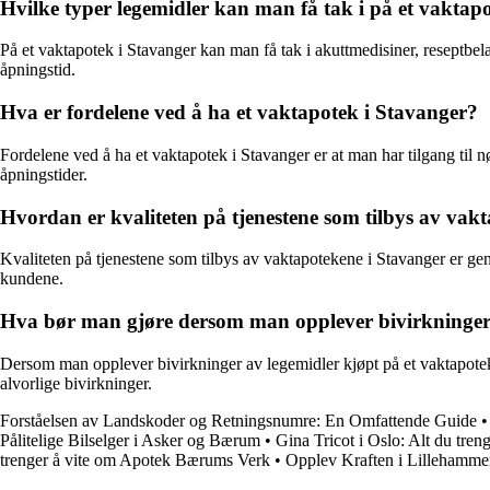
Hvilke typer legemidler kan man få tak i på et vaktap
På et vaktapotek i Stavanger kan man få tak i akuttmedisiner, reseptbe
åpningstid.
Hva er fordelene ved å ha et vaktapotek i Stavanger?
Fordelene ved å ha et vaktapotek i Stavanger er at man har tilgang til
åpningstider.
Hvordan er kvaliteten på tjenestene som tilbys av vak
Kvaliteten på tjenestene som tilbys av vaktapotekene i Stavanger er gener
kundene.
Hva bør man gjøre dersom man opplever bivirkninger 
Dersom man opplever bivirkninger av legemidler kjøpt på et vaktapote
alvorlige bivirkninger.
Forståelsen av Landskoder og Retningsnumre: En Omfattende Guide
Pålitelige Bilselger i Asker og Bærum
•
Gina Tricot i Oslo: Alt du treng
trenger å vite om Apotek Bærums Verk
•
Opplev Kraften i Lillehamme