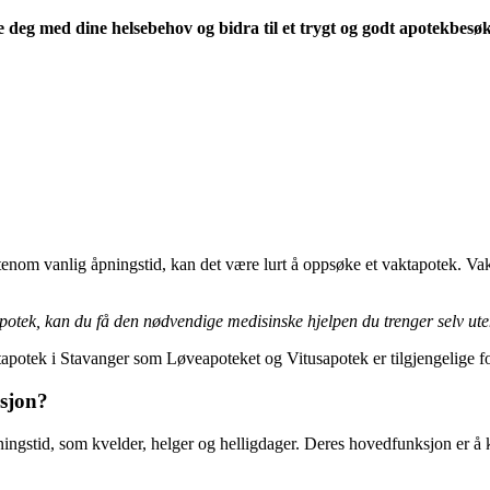
 deg med dine helsebehov og bidra til et trygt og godt apotekbesøk
tenom vanlig åpningstid, kan det være lurt å oppsøke et vaktapotek. Va
potek, kan du få den nødvendige medisinske hjelpen du trenger selv ut
ktapotek i Stavanger som Løveapoteket og Vitusapotek er tilgjengelige f
ksjon?
ningstid, som kvelder, helger og helligdager. Deres hovedfunksjon er å