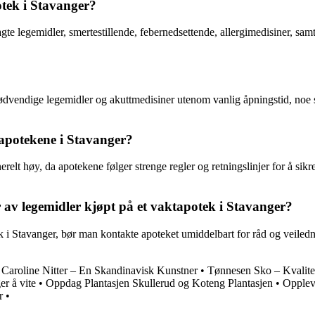
otek i Stavanger?
lagte legemidler, smertestillende, febernedsettende, allergimedisiner, 
 nødvendige legemidler og akuttmedisiner utenom vanlig åpningstid, noe 
tapotekene i Stavanger?
elt høy, da apotekene følger strenge regler og retningslinjer for å sikre
av legemidler kjøpt på et vaktapotek i Stavanger?
k i Stavanger, bør man kontakte apoteket umiddelbart for råd og veile
•
Caroline Nitter – En Skandinavisk Kunstner
•
Tønnesen Sko – Kvalite
er å vite
•
Oppdag Plantasjen Skullerud og Koteng Plantasjen
•
Opplev
r
•