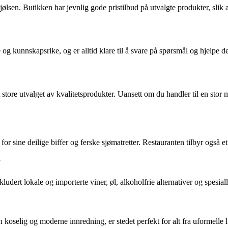
en. Butikken har jevnlig gode pristilbud på utvalgte produkter, slik a
 kunnskapsrike, og er alltid klare til å svare på spørsmål og hjelpe deg
re utvalget av kvalitetsprodukter. Uansett om du handler til en stor mi
for sine deilige biffer og ferske sjømatretter. Restauranten tilbyr også e
?
udert lokale og importerte viner, øl, alkoholfrie alternativer og spesiall
selig og moderne innredning, er stedet perfekt for alt fra uformelle l