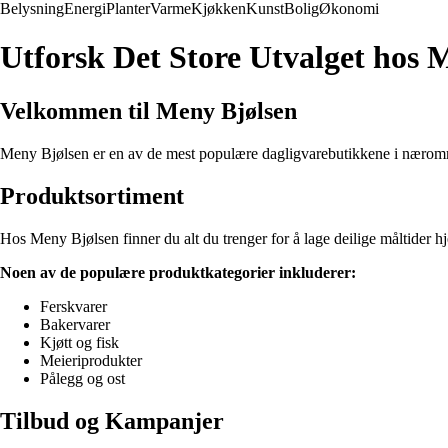
Belysning
Energi
Planter
Varme
Kjøkken
Kunst
Bolig
Økonomi
Utforsk Det Store Utvalget hos 
Velkommen til Meny Bjølsen
Meny Bjølsen er en av de mest populære dagligvarebutikkene i nærområde
Produktsortiment
Hos Meny Bjølsen finner du alt du trenger for å lage deilige måltider hj
Noen av de populære produktkategorier inkluderer:
Ferskvarer
Bakervarer
Kjøtt og fisk
Meieriprodukter
Pålegg og ost
Tilbud og Kampanjer