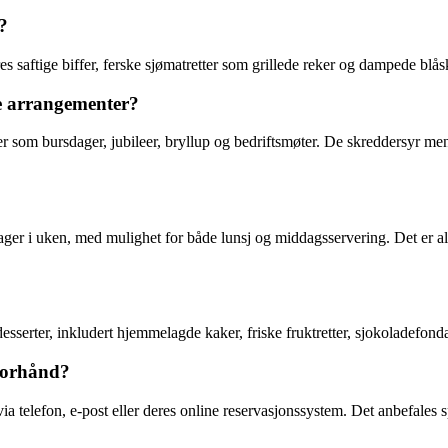
?
 saftige biffer, ferske sjømatretter som grillede reker og dampede blåsk
lle arrangementer?
ter som bursdager, jubileer, bryllup og bedriftsmøter. De skreddersyr me
dager i uken, med mulighet for både lunsj og middagsservering. Det er all
desserter, inkludert hjemmelagde kaker, friske fruktretter, sjokoladefo
 forhånd?
ia telefon, e-post eller deres online reservasjonssystem. Det anbefales s