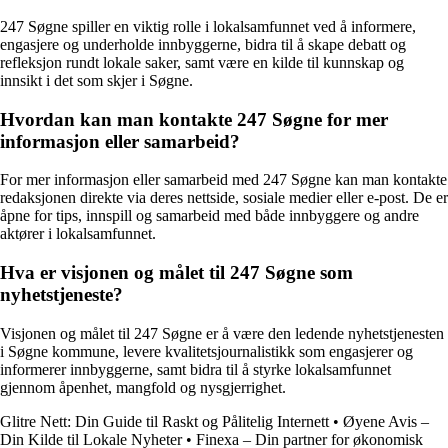
247 Søgne spiller en viktig rolle i lokalsamfunnet ved å informere,
engasjere og underholde innbyggerne, bidra til å skape debatt og
refleksjon rundt lokale saker, samt være en kilde til kunnskap og
innsikt i det som skjer i Søgne.
Hvordan kan man kontakte 247 Søgne for mer
informasjon eller samarbeid?
For mer informasjon eller samarbeid med 247 Søgne kan man kontakte
redaksjonen direkte via deres nettside, sosiale medier eller e-post. De er
åpne for tips, innspill og samarbeid med både innbyggere og andre
aktører i lokalsamfunnet.
Hva er visjonen og målet til 247 Søgne som
nyhetstjeneste?
Visjonen og målet til 247 Søgne er å være den ledende nyhetstjenesten
i Søgne kommune, levere kvalitetsjournalistikk som engasjerer og
informerer innbyggerne, samt bidra til å styrke lokalsamfunnet
gjennom åpenhet, mangfold og nysgjerrighet.
Glitre Nett: Din Guide til Raskt og Pålitelig Internett
•
Øyene Avis –
Din Kilde til Lokale Nyheter
•
Finexa – Din partner for økonomisk