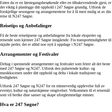
Enten du er en førstegangsbesøkende eller en tilbakevendende gjest, er
det viktig å planlegge ditt opphold i 247 Søgne grundig. Utforsk de
forskjellige sesongene og arrangementene for å få mest mulig ut av din
reise til N247 Søgne.
Reisetips og Anbefalinger
Få de beste reisetipsene og anbefalingene fra lokale eksperter og
reisende som kjenner 247 Søgne inngående. Fra transportmuligheter til
skjulte perler, det er alltid noe nytt å oppdage i N247 Søgne.
Arrangementer og Festivaler
Deltag i spennende arrangementer og festivaler som feirer alt det beste
med 247 Søgne og N247. Utforsk den pulserende kultur- og
musikkscenen under ditt opphold og delta i lokale tradisjoner og
festligheter.
Utforsk 247 Søgne og N247 for en minneverdig opplevelse full av
eventyr, kultur og naturskjønne omgivelser. Velkommen til et reisemål
som vil berike dine sanser og skape uforglemmelige minner.
Hva er 247 Søgne?