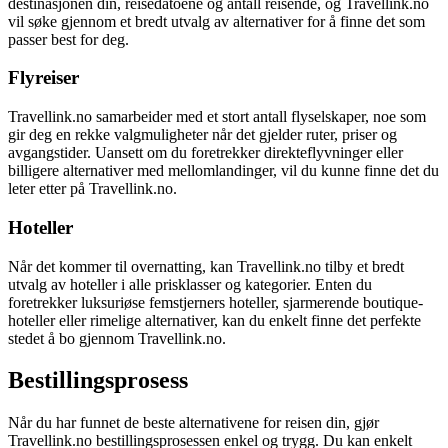
destinasjonen din, reisedatoene og antall reisende, og Travellink.no
vil søke gjennom et bredt utvalg av alternativer for å finne det som
passer best for deg.
Flyreiser
Travellink.no samarbeider med et stort antall flyselskaper, noe som
gir deg en rekke valgmuligheter når det gjelder ruter, priser og
avgangstider. Uansett om du foretrekker direkteflyvninger eller
billigere alternativer med mellomlandinger, vil du kunne finne det du
leter etter på Travellink.no.
Hoteller
Når det kommer til overnatting, kan Travellink.no tilby et bredt
utvalg av hoteller i alle prisklasser og kategorier. Enten du
foretrekker luksuriøse femstjerners hoteller, sjarmerende boutique-
hoteller eller rimelige alternativer, kan du enkelt finne det perfekte
stedet å bo gjennom Travellink.no.
Bestillingsprosess
Når du har funnet de beste alternativene for reisen din, gjør
Travellink.no bestillingsprosessen enkel og trygg. Du kan enkelt