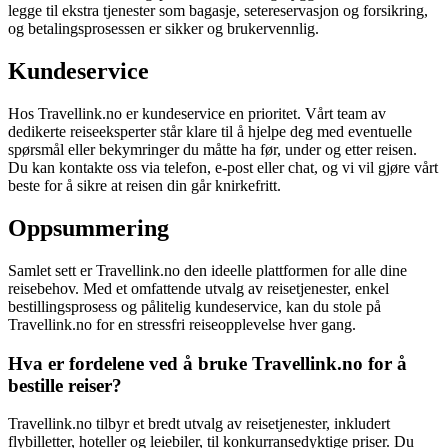
legge til ekstra tjenester som bagasje, setereservasjon og forsikring,
og betalingsprosessen er sikker og brukervennlig.
Kundeservice
Hos Travellink.no er kundeservice en prioritet. Vårt team av
dedikerte reiseeksperter står klare til å hjelpe deg med eventuelle
spørsmål eller bekymringer du måtte ha før, under og etter reisen.
Du kan kontakte oss via telefon, e-post eller chat, og vi vil gjøre vårt
beste for å sikre at reisen din går knirkefritt.
Oppsummering
Samlet sett er Travellink.no den ideelle plattformen for alle dine
reisebehov. Med et omfattende utvalg av reisetjenester, enkel
bestillingsprosess og pålitelig kundeservice, kan du stole på
Travellink.no for en stressfri reiseopplevelse hver gang.
Hva er fordelene ved å bruke Travellink.no for å
bestille reiser?
Travellink.no tilbyr et bredt utvalg av reisetjenester, inkludert
flybilletter, hoteller og leiebiler, til konkurransedyktige priser. Du