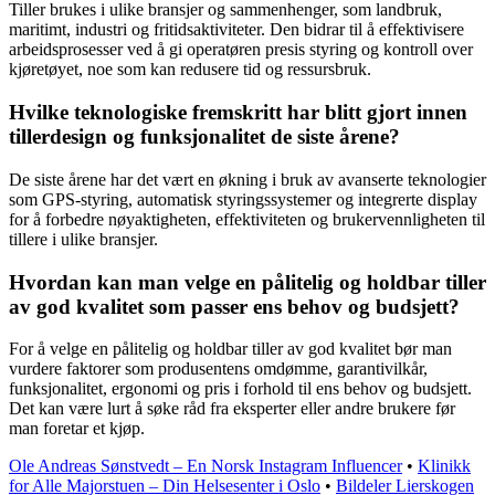
Tiller brukes i ulike bransjer og sammenhenger, som landbruk,
maritimt, industri og fritidsaktiviteter. Den bidrar til å effektivisere
arbeidsprosesser ved å gi operatøren presis styring og kontroll over
kjøretøyet, noe som kan redusere tid og ressursbruk.
Hvilke teknologiske fremskritt har blitt gjort innen
tillerdesign og funksjonalitet de siste årene?
De siste årene har det vært en økning i bruk av avanserte teknologier
som GPS-styring, automatisk styringssystemer og integrerte display
for å forbedre nøyaktigheten, effektiviteten og brukervennligheten til
tillere i ulike bransjer.
Hvordan kan man velge en pålitelig og holdbar tiller
av god kvalitet som passer ens behov og budsjett?
For å velge en pålitelig og holdbar tiller av god kvalitet bør man
vurdere faktorer som produsentens omdømme, garantivilkår,
funksjonalitet, ergonomi og pris i forhold til ens behov og budsjett.
Det kan være lurt å søke råd fra eksperter eller andre brukere før
man foretar et kjøp.
Ole Andreas Sønstvedt – En Norsk Instagram Influencer
•
Klinikk
for Alle Majorstuen – Din Helsesenter i Oslo
•
Bildeler Lierskogen