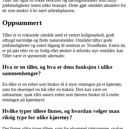
Tiller har også en rekke bedrifter og næringsområder som tilbyr
jobbmuligheter innen ulike bransjer. Dette gjør området attraktivt for
de som ønsker å bo nært arbeidsplassen.
Oppsummert
Tiller er et voksende område med et variert boligmarked, godt
utbygd nærmiljø og flotte naturområder. Området tilbyr gode
jobbmuligheter og enkel tilgang til sentrum av Trondheim. Enten du
er på jakt etter en ny bolig eller ønsker å utforske nye områder, kan
Tiller være et spennende alternativ.
Hva er en tiller, og hva er dens funksjon i ulike
sammenhenger?
En tiller er en enhet som brukes til å styre retningen på et kjøretøy,
som for eksempel en båt eller en traktor. Den kan være en
rattstamme, spak eller annen enhet som føreren bruker til å endre
retningen på kjøretøyet.
Hvilke typer tillere finnes, og hvordan velger man
riktig type for ulike kjøretøy?
Det finnes ulike typer tillere, som for eksempel rattstammer, spaker,