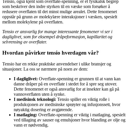
Tensio, også kjent som overflate-spenning, er et fysikalsk begrep
som beskriver den indre styrken til en væske som forsøker å
redusere overflaten til det minst mulige arealet. Dette fenomenet
oppstår på grunn av molekylære interaksjoner i væsken, spesielt
mellom molekylene på overflaten.
Tensio er ansvarlig for mange interessante fenomener vi ser i
dagliglivet, som for eksempel dråpeformasjon, kapillaritet og
selvrensing av overflater.
Hvordan påvirker tensio hverdagen vår?
Tensio har en rekke praktiske anvendelser i ulike bransjer og
situasjoner. La oss se nærmere på noen av dem:
I dagliglivet:
Overflate-spenning er grunnen til at vann kan
danne dråper på en overflate i stedet for å spre seg utover.
Dette fenomenet er også ansvarlig for at insekter kan gå på
vannoverflaten uten å synke.
I medisinsk teknologi:
Tensio spiller en viktig rolle i
produksjonen av medisinske sprøyter og infusjonssett, hvor
nøyaktig dosering er avgjørende.
I matlaging:
Overflate-spenning er viktig i matlaging, spesielt
ved tillaging av sauser og emulsjoner hvor blanding av olje og
vann er nødvendig.