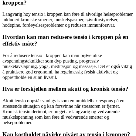
kroppen?
Langvarig høy tensio i kroppen kan føre til alvorlige helseproblemer,
inkludert kroniske smerter, muskelspasmer, søvnforstyrrelser,
hodepine, fordøyelsesproblemer og redusert immunforsvar.
Hvordan kan man redusere tensio i kroppen på en
effektiv måte?
For å redusere tensio i kroppen kan man prøve ulike
avspenningsteknikker som dyp pusting, progressiv
muskelavslapning, yoga, meditasjon og massasje. Det er også viktig
å praktisere god ergonomi, ha regelmessig fysisk aktivitet og
opprettholde en sunn livsstil.
Hva er forskjellen mellom akutt og kronisk tensio?
Akutt tensio oppstår vanligvis som en umiddelbar respons på en
stressende situasjon og kan forsvinne når stressoren er fjernet.
Kronisk tensio derimot, er preget av langvarig og vedvarende
muskelspenning som kan føre til vedvarende smerter og
helseproblemer.
Kan kostholdet påvirke nivået av tensio i kroppen?