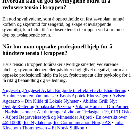
Hvordan kan en god søvnhygiene bidra til å
redusere tensio i kroppen?
En god søvnhygiene, som å opprettholde en fast søvnplan, unngå
koffein og skjermtid før sengetid, og skape et avslappende
søvnmiljø, kan bidra til å redusere tensio i kroppen ved å fremme
dyp og avslappende søvn.
Når bør man oppsøke profesjonell hjelp for å
håndtere tensio i kroppen?
Hvis tensio i kroppen forårsaker alvorlige smerter, vedvarende
ubehag, søvnproblemer eller påvirker dagliglivet negativt, bør man
oppsøke profesjonell hjelp fra lege, fysioterapeut eller psykolog for å
få riktig behandling og veiledning.
Yggeset og Yggeset Avfall: En guide til effektivt avfallshåndtering
•
Å minne som en påminnelse
•
Boots Apotek Elnesvågen
•
Avisen
Agder.no – Din Kilde til Lokale Nyheter
•
Abildsø Grill: Nyt
Deilige Retter og Smaksrike Pizzeria
•
Viking Hamar – Din Partner
i Nødsituasjoner
•
Alt du trenger å vite om Trelastgata 19, 0191 Oslo
•
Åfjord Begravelsesbyrå og Minnesider Åfjord
•
En oversikt over
46510000, Ice Nydalen og Ice Communication Norge AS
•
Julia
Kirsebom Thommessen – Et Norsk Stilikon
•