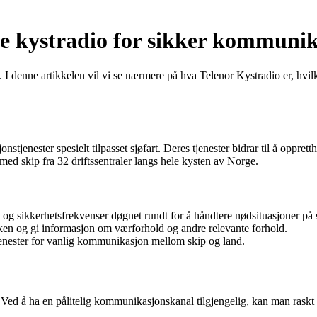
ge kystradio for sikker kommunika
s. I denne artikkelen vil vi se nærmere på hva Telenor Kystradio er, hvilke
jenester spesielt tilpasset sjøfart. Deres tjenester bidrar til å opprett
 skip fra 32 driftssentraler langs hele kysten av Norge.
og sikkerhetsfrekvenser døgnet rundt for å håndtere nødsituasjoner på 
ken og gi informasjon om værforhold og andre relevante forhold.
jenester for vanlig kommunikasjon mellom skip og land.
e. Ved å ha en pålitelig kommunikasjonskanal tilgjengelig, kan man raskt