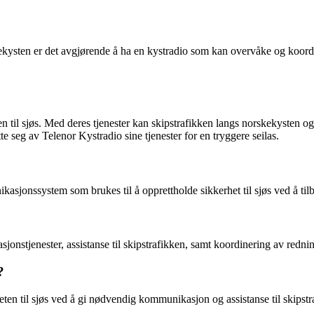
ekysten er det avgjørende å ha en kystradio som kan overvåke og koord
ten til sjøs. Med deres tjenester kan skipstrafikken langs norskekysten 
te seg av Telenor Kystradio sine tjenester for en tryggere seilas.
sjonssystem som brukes til å opprettholde sikkerhet til sjøs ved å tilby
masjonstjenester, assistanse til skipstrafikken, samt koordinering av r
?
eten til sjøs ved å gi nødvendig kommunikasjon og assistanse til skipstra