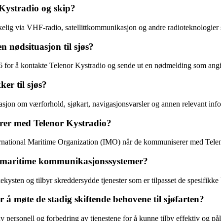
ystradio og skip?
g via VHF-radio, satellittkommunikasjon og andre radioteknologier so
n nødsituasjon til sjøs?
6 for å kontakte Telenor Kystradio og sende ut en nødmelding som angir
er til sjøs?
asjon om værforhold, sjøkart, navigasjonsvarsler og annen relevant inform
erer med Telenor Kystradio?
nternational Maritime Organization (IMO) når de kommuniserer med Teleno
re maritime kommunikasjonssystemer?
ekysten og tilbyr skreddersydde tjenester som er tilpasset de spesifikke 
 å møte de stadig skiftende behovene til sjøfarten?
av personell og forbedring av tjenestene for å kunne tilby effektiv og p