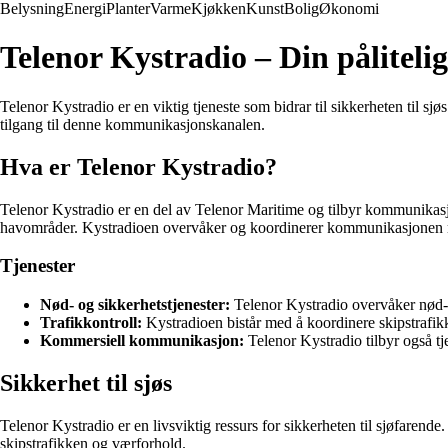
Belysning
Energi
Planter
Varme
Kjøkken
Kunst
Bolig
Økonomi
Telenor Kystradio – Din påliteli
Telenor Kystradio er en viktig tjeneste som bidrar til sikkerheten til sjø
tilgang til denne kommunikasjonskanalen.
Hva er Telenor Kystradio?
Telenor Kystradio er en del av Telenor Maritime og tilbyr kommunikasjonst
havområder. Kystradioen overvåker og koordinerer kommunikasjonen med
Tjenester
Nød- og sikkerhetstjenester:
Telenor Kystradio overvåker nød- 
Trafikkontroll:
Kystradioen bistår med å koordinere skipstrafik
Kommersiell kommunikasjon:
Telenor Kystradio tilbyr også t
Sikkerhet til sjøs
Telenor Kystradio er en livsviktig ressurs for sikkerheten til sjøfarend
skipstrafikken og værforhold.