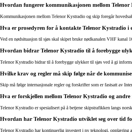
Hvordan fungerer kommunikasjonen mellom Telenor K
Kommunikasjonen mellom Telenor Kystradio og skip foregår hovedsakeli
Hva er prosedyren for å kontakte Telenor Kystradio i e
Ved en nødsituasjon til sjøs skal skipet bruke nødkanalen VHF kanal 1
Hvordan bidrar Telenor Kystradio til å forebygge ulykk
Telenor Kystradio bidrar til å forebygge ulykker til sjøs ved å gi inform
Hvilke krav og regler må skip følge når de kommunis
Skip må følge internasjonale regler og forskrifter som er fastsatt av I
Hva er forskjellen mellom Telenor Kystradio og and
Telenor Kystradio er spesialisert på å betjene skipstrafikken langs norsk
Hvordan har Telenor Kystradio utviklet seg over tid for
Telenor Kystradio har kontinuerlig investert i ny teknologi, opplæring 