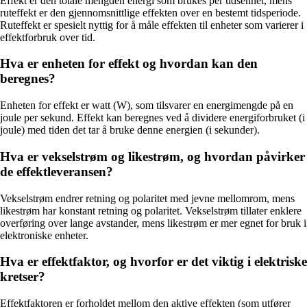
Effekt er den totale mengden energi som brukes per tidsenhet, mens
ruteffekt er den gjennomsnittlige effekten over en bestemt tidsperiode.
Ruteffekt er spesielt nyttig for å måle effekten til enheter som varierer i
effektforbruk over tid.
Hva er enheten for effekt og hvordan kan den
beregnes?
Enheten for effekt er watt (W), som tilsvarer en energimengde på en
joule per sekund. Effekt kan beregnes ved å dividere energiforbruket (i
joule) med tiden det tar å bruke denne energien (i sekunder).
Hva er vekselstrøm og likestrøm, og hvordan påvirker
de effektleveransen?
Vekselstrøm endrer retning og polaritet med jevne mellomrom, mens
likestrøm har konstant retning og polaritet. Vekselstrøm tillater enklere
overføring over lange avstander, mens likestrøm er mer egnet for bruk i
elektroniske enheter.
Hva er effektfaktor, og hvorfor er det viktig i elektriske
kretser?
Effektfaktoren er forholdet mellom den aktive effekten (som utfører