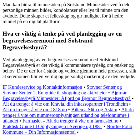
Man kan bidra til minnesiden på Solstrand Minnesider ved å dele
personlige minner, bilder, kondolanser eller lys til minne om den
avdøde. Dette skaper et fellesskap og gir mulighet for å hedre
minnet på en digital plattform.
Hva er viktig å tenke på ved planlegging av en
begravelsesseremoni med Solstrand
Begravelsesbyrå?
Ved planlegging av en begravelsesseremoni med Solstrand
Begravelsesbyrå er det viktig å kommunisere tydelig om ønsker og
behov. De er der for å støtte og veilede gjennom hele prosessen, slik
at seremonien blir en verdig og personlig markering av den avdøde.
IF Kundeservice og Kontaktinformasjon
•
Stovner Senter og
Stovner Senter 1: En guide til shopping og aktiviteter
•
Bjørnør
Begravelsesbyrå Minnesider: Åfjord og Bjørnør Begravelsesbyrå
•
Alt du trenger å vite om Kravia, din inkassopartner i Trondheim
•
Alt du trenger å vite om 1818.no
•
Biltema Slitu og Askim
•
Alt du
trenger å vite om nummeropplysningen utland og telefonnumre i
utlandet
•
Farmasiet – Alt du trenger å vite om farmasiet.no
•
Praktisk Guide til Opplysningen i Sverige og 1881
•
Nordre Follo
Kommune – Din Informasjonssentral
•