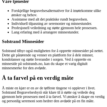
Våre tjenester
Forskjellige begravelsesalternativer for å imøtekomme ulike
ønsker og behov.
Assistanse med alt det praktiske rundt begravelsen.
Individuell tilpasning av seremonier og minnestunder.
Profesjonell veiledning og støtte gjennom hele prosessen.
Lang erfaring med å arrangere minnestunder.
Solstrand Minnesider
Solstrand tilbyr også muligheten for å opprette minnesider på nettet.
Dette gir pårørende og venner en plattform for å dele minner,
kondolanser og støtte hverandre i sorgen. Ved å opprette en
minneside på solstrands.no, kan du skape et varig digitalt
minnesmerke for den avdøde.
Å ta farvel på en verdig måte
Å miste en kjær er en av de tøffeste tingene vi opplever i livet.
Solstrand Begravelsesbyrå står klare til å støtte og veilede deg
gjennom hele prosessen med å ta farvel. Vi ønsker å skape en verdig
og personlig seremoni som hedrer den avdøde på en fin måte.