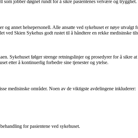
ell som jobber døgnet rundt for å sikre pasientenes velvære og trygghet.
er og annet helsepersonell. Alle ansatte ved sykehuset er nøye utvalgt 
alet ved Skien Sykehus godt rustet til å håndtere en rekke medisinske til
daen. Sykehuset følger strenge retningslinjer og prosedyrer for å sikre 
set etter å kontinuerlig forbedre sine tjenester og ytelse.
 visse medisinske områder. Noen av de viktigste avdelingene inkluderer:
 behandling for pasientene ved sykehuset.