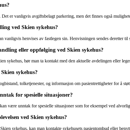
hus?
Det er vanligvis avgiftsbelagt parkering, men det finnes også mulighete
dling ved Skien sykehus?
n vanligvis henvises av fastlegen sin. Henvisningen sendes deretter til 
dling eller oppfølging ved Skien sykehus?
n sykehus, bør man ta kontakt med den aktuelle avdelingen eller lege
d Skien sykehus?
ogbistand, tolketjenester, og informasjon om pasientrettigheter for å stø
ntak for spesielle situasjoner?
an være unntak for spesielle situasjoner som for eksempel ved alvorlig
levelsen ved Skien sykehus?
Skien sykehus, kan man kontakte sykehusets pasientombud eller benytte