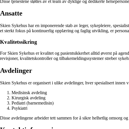
Disse tjenestene støttes av et team av dyktige og dedikerte helseperson
Ansatte
Skien Sykehus har en imponerende stab av leger, sykepleiere, spesialist
et sterkt fokus på kontinuerlig opplæring og faglig utvikling, er person
Kvalitetssikring
For Skien Sykehus er kvalitet og pasientsikkerhet alltid øverst på agen
revisjoner, kvalitetskontroller og tilbakemeldingssystemer streber sykehu
Avdelinger
Skien Sykehus er organisert i ulike avdelinger, hver spesialisert innen
Medisinsk avdeling
Kirurgisk avdeling
Pediatri (barnemedisin)
Psykiatri
Disse avdelingene arbeider tett sammen for å sikre helhetlig omsorg og