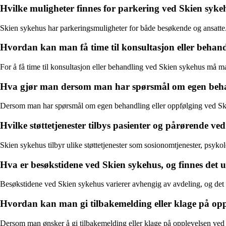
Hvilke muligheter finnes for parkering ved Skien syke
Skien sykehus har parkeringsmuligheter for både besøkende og ansatte. 
Hvordan kan man få time til konsultasjon eller behan
For å få time til konsultasjon eller behandling ved Skien sykehus må ma
Hva gjør man dersom man har spørsmål om egen behan
Dersom man har spørsmål om egen behandling eller oppfølging ved Skie
Hvilke støttetjenester tilbys pasienter og pårørende ve
Skien sykehus tilbyr ulike støttetjenester som sosionomtjenester, psykol
Hva er besøkstidene ved Skien sykehus, og finnes det un
Besøkstidene ved Skien sykehus varierer avhengig av avdeling, og det k
Hvordan kan man gi tilbakemelding eller klage på opp
Dersom man ønsker å gi tilbakemelding eller klage på opplevelsen ved 