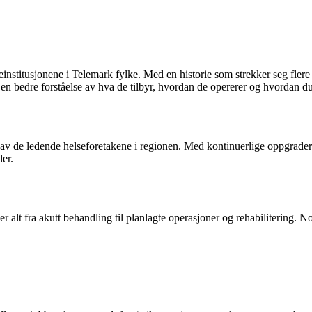
stitusjonene i Telemark fylke. Med en historie som strekker seg flere ti
 en bedre forståelse av hva de tilbyr, hvordan de opererer og hvordan du 
et av de ledende helseforetakene i regionen. Med kontinuerlige oppgrader
er.
r alt fra akutt behandling til planlagte operasjoner og rehabilitering. 