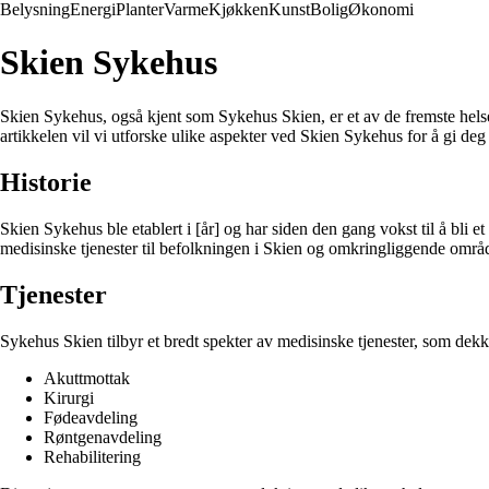
Belysning
Energi
Planter
Varme
Kjøkken
Kunst
Bolig
Økonomi
Skien Sykehus
Skien Sykehus, også kjent som Sykehus Skien, er et av de fremste helsein
artikkelen vil vi utforske ulike aspekter ved Skien Sykehus for å gi deg
Historie
Skien Sykehus ble etablert i [år] og har siden den gang vokst til å bli 
medisinske tjenester til befolkningen i Skien og omkringliggende områd
Tjenester
Sykehus Skien tilbyr et bredt spekter av medisinske tjenester, som dekke
Akuttmottak
Kirurgi
Fødeavdeling
Røntgenavdeling
Rehabilitering