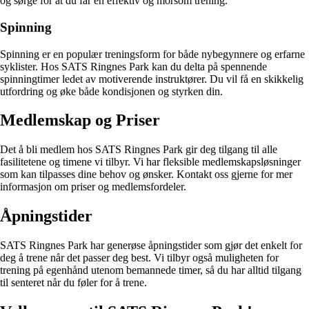
og sørge for at du får en effektiv og morsom trening.
Spinning
Spinning er en populær treningsform for både nybegynnere og erfarne
syklister. Hos SATS Ringnes Park kan du delta på spennende
spinningtimer ledet av motiverende instruktører. Du vil få en skikkelig
utfordring og øke både kondisjonen og styrken din.
Medlemskap og Priser
Det å bli medlem hos SATS Ringnes Park gir deg tilgang til alle
fasilitetene og timene vi tilbyr. Vi har fleksible medlemskapsløsninger
som kan tilpasses dine behov og ønsker. Kontakt oss gjerne for mer
informasjon om priser og medlemsfordeler.
Åpningstider
SATS Ringnes Park har generøse åpningstider som gjør det enkelt for
deg å trene når det passer deg best. Vi tilbyr også muligheten for
trening på egenhånd utenom bemannede timer, så du har alltid tilgang
til senteret når du føler for å trene.