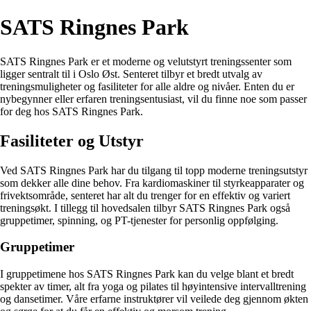
SATS Ringnes Park
SATS Ringnes Park er et moderne og velutstyrt treningssenter som
ligger sentralt til i Oslo Øst. Senteret tilbyr et bredt utvalg av
treningsmuligheter og fasiliteter for alle aldre og nivåer. Enten du er
nybegynner eller erfaren treningsentusiast, vil du finne noe som passer
for deg hos SATS Ringnes Park.
Fasiliteter og Utstyr
Ved SATS Ringnes Park har du tilgang til topp moderne treningsutstyr
som dekker alle dine behov. Fra kardiomaskiner til styrkeapparater og
frivektsområde, senteret har alt du trenger for en effektiv og variert
treningsøkt. I tillegg til hovedsalen tilbyr SATS Ringnes Park også
gruppetimer, spinning, og PT-tjenester for personlig oppfølging.
Gruppetimer
I gruppetimene hos SATS Ringnes Park kan du velge blant et bredt
spekter av timer, alt fra yoga og pilates til høyintensive intervalltrening
og dansetimer. Våre erfarne instruktører vil veilede deg gjennom økten