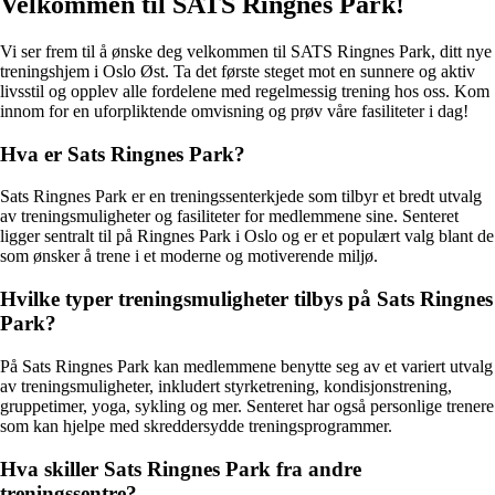
Velkommen til SATS Ringnes Park!
Vi ser frem til å ønske deg velkommen til SATS Ringnes Park, ditt nye
treningshjem i Oslo Øst. Ta det første steget mot en sunnere og aktiv
livsstil og opplev alle fordelene med regelmessig trening hos oss. Kom
innom for en uforpliktende omvisning og prøv våre fasiliteter i dag!
Hva er Sats Ringnes Park?
Sats Ringnes Park er en treningssenterkjede som tilbyr et bredt utvalg
av treningsmuligheter og fasiliteter for medlemmene sine. Senteret
ligger sentralt til på Ringnes Park i Oslo og er et populært valg blant de
som ønsker å trene i et moderne og motiverende miljø.
Hvilke typer treningsmuligheter tilbys på Sats Ringnes
Park?
På Sats Ringnes Park kan medlemmene benytte seg av et variert utvalg
av treningsmuligheter, inkludert styrketrening, kondisjonstrening,
gruppetimer, yoga, sykling og mer. Senteret har også personlige trenere
som kan hjelpe med skreddersydde treningsprogrammer.
Hva skiller Sats Ringnes Park fra andre
treningssentre?