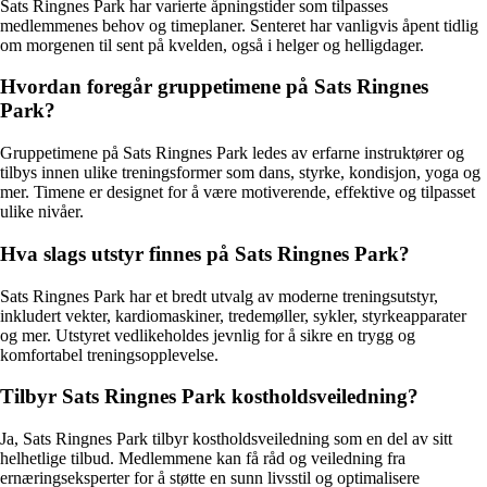
Sats Ringnes Park har varierte åpningstider som tilpasses
medlemmenes behov og timeplaner. Senteret har vanligvis åpent tidlig
om morgenen til sent på kvelden, også i helger og helligdager.
Hvordan foregår gruppetimene på Sats Ringnes
Park?
Gruppetimene på Sats Ringnes Park ledes av erfarne instruktører og
tilbys innen ulike treningsformer som dans, styrke, kondisjon, yoga og
mer. Timene er designet for å være motiverende, effektive og tilpasset
ulike nivåer.
Hva slags utstyr finnes på Sats Ringnes Park?
Sats Ringnes Park har et bredt utvalg av moderne treningsutstyr,
inkludert vekter, kardiomaskiner, tredemøller, sykler, styrkeapparater
og mer. Utstyret vedlikeholdes jevnlig for å sikre en trygg og
komfortabel treningsopplevelse.
Tilbyr Sats Ringnes Park kostholdsveiledning?
Ja, Sats Ringnes Park tilbyr kostholdsveiledning som en del av sitt
helhetlige tilbud. Medlemmene kan få råd og veiledning fra
ernæringseksperter for å støtte en sunn livsstil og optimalisere