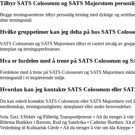
Tilbyr SATS Colosseum og SATS Majorstuen personli
Begge treningssentrene tilbyr personlig trening med dyktige og sertifis
dine treningsmål.
Hvilke gruppetimer kan jeg delta på hos SATS Colo
SATS Colosseum og SATS Majorstuen tilbyr et variert utvalg av gruppetim
timeplan og treningspreferanser.
Hva er fordelen med å trene på SATS Colosseum og 
Fordelene med å trene på SATS Colosseum og SATS Majorstuen inkluderer t
treningsmål i et inspirerende miljø.
Hvordan kan jeg kontakte SATS Colosseum eller SAT
Du kan enkelt kontakte SATS Colosseum eller SATS Majorstuen ved å besø
medlemskap, treningsmuligheter, timeplaner eller andre henvendelser.
Sola Taxi: Effektiv og Pålitelig Transporttjeneste
•
Alt du trenger å vi
Biltema Butikker i Bærum, Rud og Sandvika
•
Cathrine Borthen: Alt du
Veiledning til Kulinarisk Glede
•
Alt du trenger å vite om Ida Kleppe
•