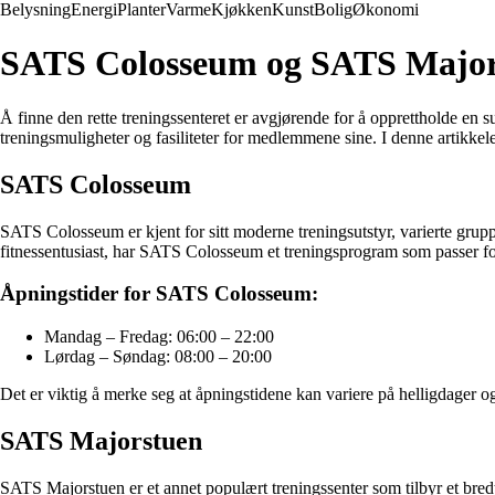
Belysning
Energi
Planter
Varme
Kjøkken
Kunst
Bolig
Økonomi
SATS Colosseum og SATS Majorst
Å finne den rette treningssenteret er avgjørende for å opprettholde en
treningsmuligheter og fasiliteter for medlemmene sine. I denne artikk
SATS Colosseum
SATS Colosseum er kjent for sitt moderne treningsutstyr, varierte grup
fitnessentusiast, har SATS Colosseum et treningsprogram som passer fo
Åpningstider for SATS Colosseum:
Mandag – Fredag: 06:00 – 22:00
Lørdag – Søndag: 08:00 – 20:00
Det er viktig å merke seg at åpningstidene kan variere på helligdager o
SATS Majorstuen
SATS Majorstuen er et annet populært treningssenter som tilbyr et bred