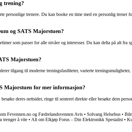
g trening?
erte personlige trenere. Du kan booke en time med en personlig trener f
sseum og SATS Majorstuen?
er som passer for alle nivåer og interesser. Du kan delta på alt fra sp
SATS Majorstuen?
ilgang til moderne treningsfasiliteter, varierte treningsmuligheter, mot
S Majorstuen for mer informasjon?
ke deres nettsider, ringe til senteret direkte eller besøke dem person
te om Fevennen.no og Fædrelandsvennen Avis
•
Solvang Helsehus
•
Bil
 trenger å vite
•
Alt om Elkjøp Forus – Din Elektronikk Spesialist
•
Ku