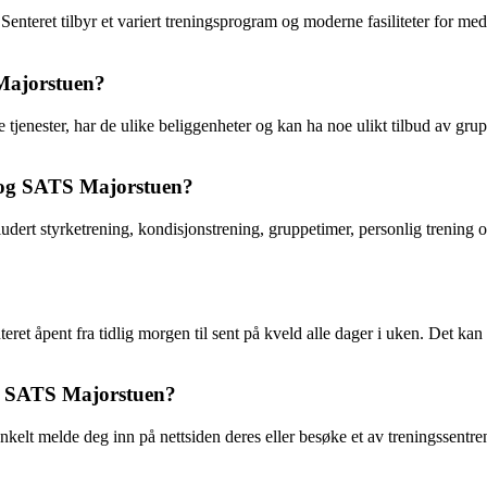
enteret tilbyr et variert treningsprogram og moderne fasiliteter for med
Majorstuen?
tjenester, har de ulike beliggenheter og kan ha noe ulikt tilbud av grup
 og SATS Majorstuen?
kludert styrketrening, kondisjonstrening, gruppetimer, personlig trening
et åpent fra tidlig morgen til sent på kveld alle dager i uken. Det kan
r SATS Majorstuen?
lt melde deg inn på nettsiden deres eller besøke et av treningssentre