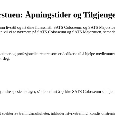
uen: Åpningstider og Tilgjenge
 sunn livsstil og nå dine fitnessmål. SATS Colosseum og SATS Majorstuen
elen vil vi se nærmere på SATS Colosseum og SATS Majorstuen, samt dere
petimer og profesjonelle trenere som er dedikerte til å hjelpe medlemme
r deg.
g andre spesielle dager, så det er lurt å sjekke SATS Colosseum sin hje
t spekter av treningsmuligheter, inkludert styrketrening, kondisjonstre