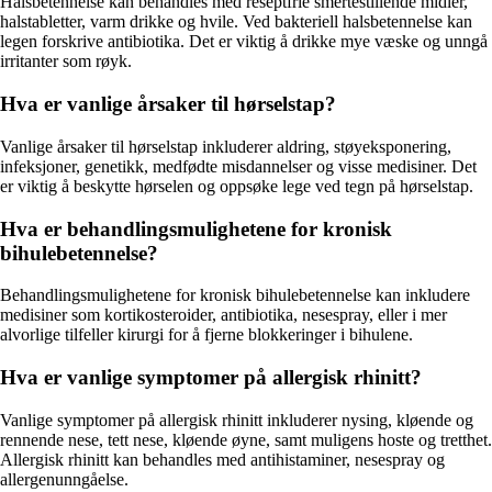
Halsbetennelse kan behandles med reseptfrie smertestillende midler,
halstabletter, varm drikke og hvile. Ved bakteriell halsbetennelse kan
legen forskrive antibiotika. Det er viktig å drikke mye væske og unngå
irritanter som røyk.
Hva er vanlige årsaker til hørselstap?
Vanlige årsaker til hørselstap inkluderer aldring, støyeksponering,
infeksjoner, genetikk, medfødte misdannelser og visse medisiner. Det
er viktig å beskytte hørselen og oppsøke lege ved tegn på hørselstap.
Hva er behandlingsmulighetene for kronisk
bihulebetennelse?
Behandlingsmulighetene for kronisk bihulebetennelse kan inkludere
medisiner som kortikosteroider, antibiotika, nesespray, eller i mer
alvorlige tilfeller kirurgi for å fjerne blokkeringer i bihulene.
Hva er vanlige symptomer på allergisk rhinitt?
Vanlige symptomer på allergisk rhinitt inkluderer nysing, kløende og
rennende nese, tett nese, kløende øyne, samt muligens hoste og tretthet.
Allergisk rhinitt kan behandles med antihistaminer, nesespray og
allergenunngåelse.