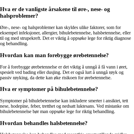
Hva er de vanligste årsakene til øre-, nese- og
halsproblemer?
Øre-, nese- og halsproblemer kan skyldes ulike faktorer, som for
eksempel infeksjoner, allergier, bihulebetennelse, halsbetennelse, eller
til og med strupekreft. Det er viktig å oppsøke lege for riktig diagnose
og behandling.
Hvordan kan man forebygge ørebetennelse?
For å forebygge ørebetennelse er det viktig å unngå å få vann i øret,
spesielt ved bading eller dusjing. Det er også lurt å unngå røyk og
passiv røyking, da dette kan øke risikoen for ørebetennelse.
Hva er symptomer på bihulebetennelse?
Symptomer på bihulebetennelse kan inkludere smerter i ansiktet, tett
nese, hodepine, feber, tretthet og nedsatt luktesans. Ved mistanke om
bihulebetennelse bør man oppsøke lege for riktig behandling.
Hvordan behandles halsbetennelse?