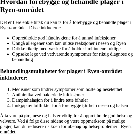
Hvordan forebygge og behandle plager i
Ryen-området
Det er flere enkle tiltak du kan ta for å forebygge og behandle plager i
Ryen-området. Disse inkluderer:
Opprettholde god håndhygiene for å unngå infeksjoner
Unngå allergener som kan utløse reaksjoner i nesen og Ryen
Drikke rikelig med væske for å holde slimhinnene fuktige
Oppsøke lege ved vedvarende symptomer for riktig diagnose og
behandling
Behandlingsmuligheter for plager i Ryen-området
inkluderer:
Medisiner som lindrer symptomer som hoste og nesetetthet
Antibiotika ved bakterielle infeksjoner
Dampinhalasjon for å lindre tette bihuler
Innkjøp av luftfukter for å forebygge tørrhet i nesen og halsen
Å ta vare på øre, nese og hals er viktig for å opprettholde god helse og
velvære. Ved å følge disse rådene og være oppmerksom på mulige
plager, kan du redusere risikoen for ubehag og helseproblemer i Ryen-
området.