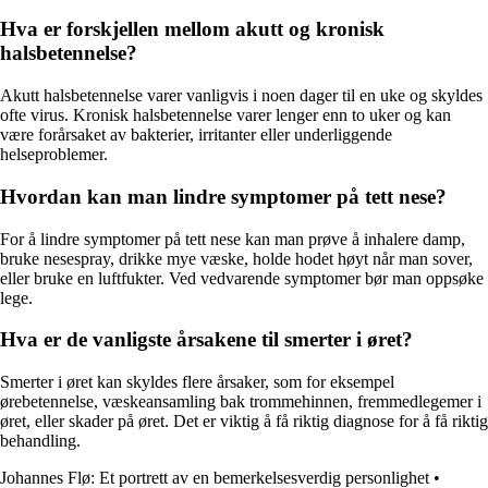
Hva er forskjellen mellom akutt og kronisk
halsbetennelse?
Akutt halsbetennelse varer vanligvis i noen dager til en uke og skyldes
ofte virus. Kronisk halsbetennelse varer lenger enn to uker og kan
være forårsaket av bakterier, irritanter eller underliggende
helseproblemer.
Hvordan kan man lindre symptomer på tett nese?
For å lindre symptomer på tett nese kan man prøve å inhalere damp,
bruke nesespray, drikke mye væske, holde hodet høyt når man sover,
eller bruke en luftfukter. Ved vedvarende symptomer bør man oppsøke
lege.
Hva er de vanligste årsakene til smerter i øret?
Smerter i øret kan skyldes flere årsaker, som for eksempel
ørebetennelse, væskeansamling bak trommehinnen, fremmedlegemer i
øret, eller skader på øret. Det er viktig å få riktig diagnose for å få riktig
behandling.
Johannes Flø: Et portrett av en bemerkelsesverdig personlighet
•