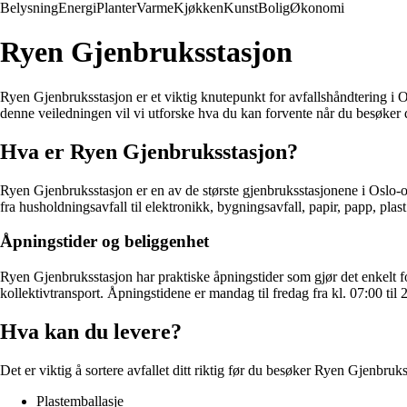
Belysning
Energi
Planter
Varme
Kjøkken
Kunst
Bolig
Økonomi
Ryen Gjenbruksstasjon
Ryen Gjenbruksstasjon er et viktig knutepunkt for avfallshåndtering i Os
denne veiledningen vil vi utforske hva du kan forvente når du besøker 
Hva er Ryen Gjenbruksstasjon?
Ryen Gjenbruksstasjon er en av de største gjenbruksstasjonene i Oslo-om
fra husholdningsavfall til elektronikk, bygningsavfall, papir, papp, plast
Åpningstider og beliggenhet
Ryen Gjenbruksstasjon har praktiske åpningstider som gjør det enkelt for
kollektivtransport. Åpningstidene er mandag til fredag fra kl. 07:00 til 2
Hva kan du levere?
Det er viktig å sortere avfallet ditt riktig før du besøker Ryen Gjenbruk
Plastemballasje