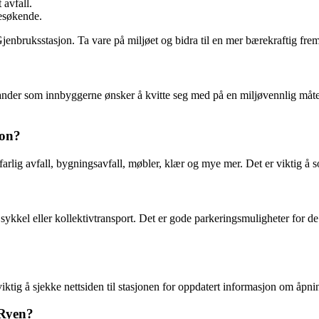
 avfall.
besøkende.
nbruksstasjon. Ta vare på miljøet og bidra til en mer bærekraftig fremt
tander som innbyggerne ønsker å kvitte seg med på en miljøvennlig måte.
jon?
rlig avfall, bygningsavfall, møbler, klær og mye mer. Det er viktig å sort
 sykkel eller kollektivtransport. Det er gode parkeringsmuligheter for d
ktig å sjekke nettsiden til stasjonen for oppdatert informasjon om åpnin
 Ryen?