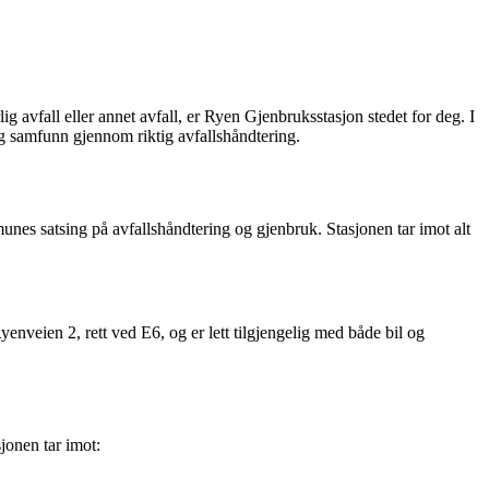
g avfall eller annet avfall, er Ryen Gjenbruksstasjon stedet for deg. I
g samfunn gjennom riktig avfallshåndtering.
unes satsing på avfallshåndtering og gjenbruk. Stasjonen tar imot alt
enveien 2, rett ved E6, og er lett tilgjengelig med både bil og
sjonen tar imot: