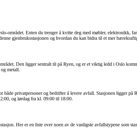
lo-området. Enten du trenger å kvitte deg med møbler, elektronikk, farli
denne gjenbruksstasjonen og hvordan du kan bidra til et mer bærekrafti
rådet. Den ligger sentralt til på Ryen, og er et viktig ledd i Oslo komm
 og metall.
 både privatpersoner og bedrifter å levere avfall. Stasjonen ligger på Ry
2:00, og lørdag fra kl. 09:00 til 18:00.
sstasjon. Her er en liste over noen av de vanligste avfallstypene som sta