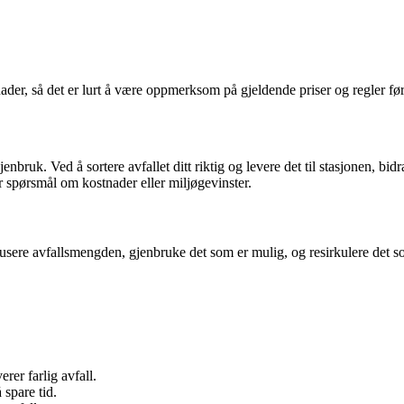
ader, så det er lurt å være oppmerksom på gjeldende priser og regler før d
bruk. Ved å sortere avfallet ditt riktig og levere det til stasjonen, bid
r spørsmål om kostnader eller miljøgevinster.
ere avfallsmengden, gjenbruke det som er mulig, og resirkulere det som
er farlig avfall.
 spare tid.