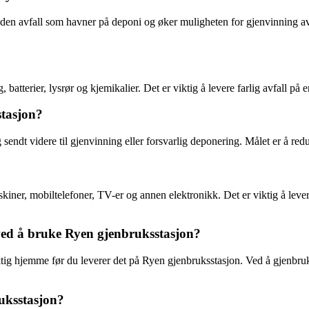
en avfall som havner på deponi og øker muligheten for gjenvinning av r
 batterier, lysrør og kjemikalier. Det er viktig å levere farlig avfall på
stasjon?
g sendt videre til gjenvinning eller forsvarlig deponering. Målet er å r
ner, mobiltelefoner, TV-er og annen elektronikk. Det er viktig å levere 
ved å bruke Ryen gjenbruksstasjon?
iktig hjemme før du leverer det på Ryen gjenbruksstasjon. Ved å gjenbruk
ruksstasjon?