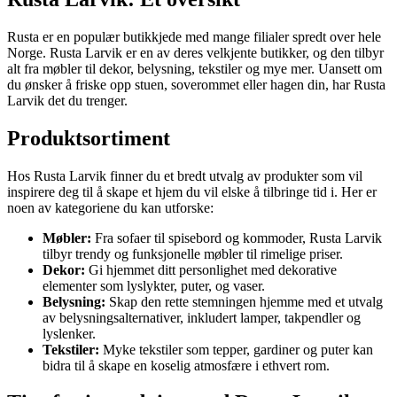
Rusta er en populær butikkjede med mange filialer spredt over hele
Norge. Rusta Larvik er en av deres velkjente butikker, og den tilbyr
alt fra møbler til dekor, belysning, tekstiler og mye mer. Uansett om
du ønsker å friske opp stuen, soverommet eller hagen din, har Rusta
Larvik det du trenger.
Produktsortiment
Hos Rusta Larvik finner du et bredt utvalg av produkter som vil
inspirere deg til å skape et hjem du vil elske å tilbringe tid i. Her er
noen av kategoriene du kan utforske:
Møbler:
Fra sofaer til spisebord og kommoder, Rusta Larvik
tilbyr trendy og funksjonelle møbler til rimelige priser.
Dekor:
Gi hjemmet ditt personlighet med dekorative
elementer som lyslykter, puter, og vaser.
Belysning:
Skap den rette stemningen hjemme med et utvalg
av belysningsalternativer, inkludert lamper, takpendler og
lyslenker.
Tekstiler:
Myke tekstiler som tepper, gardiner og puter kan
bidra til å skape en koselig atmosfære i ethvert rom.