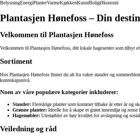
Belysning
Energi
Planter
Varme
Kjøkken
Kunst
Bolig
Økonomi
Plantasjen Hønefoss – Din destin
Velkommen til Plantasjen Hønefoss
Velkommen til Plantasjen Hønefoss, ditt lokale hagesenter som tilbyr et 
Sortiment
Hos Plantasjen Hønefoss finner du alt fra vakre stauder og sommerbloms
kunnskapsnivå.
Noen av våre populære kategorier inkluderer:
Stauder:
Flereårige planter som kommer tilbake år etter år og s
Grønne planter:
Ideelle for å skape et grønt innemiljø og rense 
Hagemøbler:
Utemøbler av høy kvalitet for avslapning og sosi
Veiledning og råd