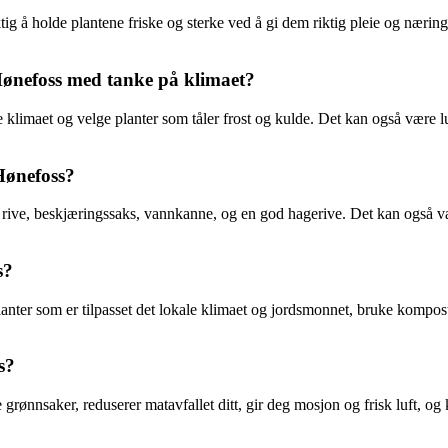
g å holde plantene friske og sterke ved å gi dem riktig pleie og nærin
Hønefoss med tanke på klimaet?
klimaet og velge planter som tåler frost og kulde. Det kan også være lu
 Hønefoss?
, rive, beskjæringssaks, vannkanne, og en god hagerive. Det kan også væ
s?
anter som er tilpasset det lokale klimaet og jordsmonnet, bruke kompos
s?
grønnsaker, reduserer matavfallet ditt, gir deg mosjon og frisk luft, og 