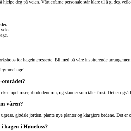
jelpe deg på veien. Vårt erfarne personale står klare til å gi deg veile
oder.
 vekst.
hage.
shops for hageinteresserte. Bli med på våre inspirerende arrangementer
n drømmehage!
ss-området?
 eksempel roser, rhododendron, og stauder som tåler frost. Det er også l
 om våren?
gress, gjødsle jorden, plante nye planter og klargjøre bedene. Det er og
 hagen i Hønefoss?