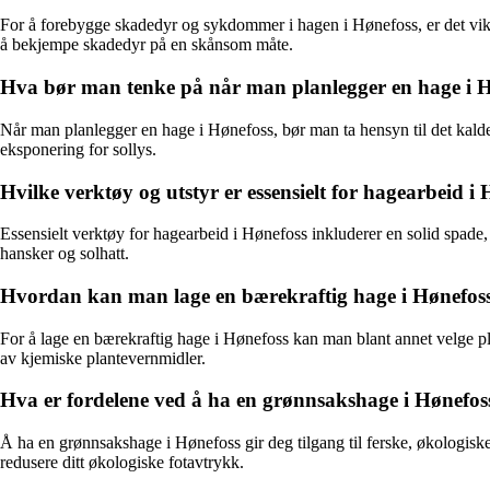
For å forebygge skadedyr og sykdommer i hagen i Hønefoss, er det vikti
å bekjempe skadedyr på en skånsom måte.
Hva bør man tenke på når man planlegger en hage i 
Når man planlegger en hage i Hønefoss, bør man ta hensyn til det kalde 
eksponering for sollys.
Hvilke verktøy og utstyr er essensielt for hagearbeid i
Essensielt verktøy for hagearbeid i Hønefoss inkluderer en solid spade
hansker og solhatt.
Hvordan kan man lage en bærekraftig hage i Hønefos
For å lage en bærekraftig hage i Hønefoss kan man blant annet velge pl
av kjemiske plantevernmidler.
Hva er fordelene ved å ha en grønnsakshage i Hønefos
Å ha en grønnsakshage i Hønefoss gir deg tilgang til ferske, økologiske 
redusere ditt økologiske fotavtrykk.