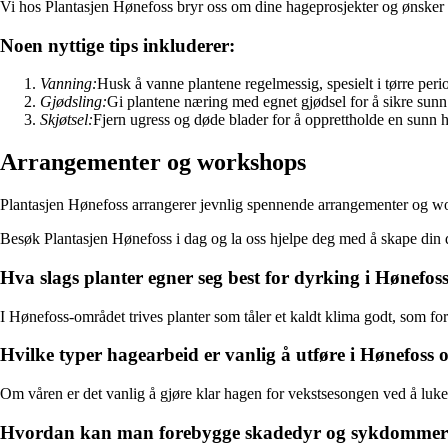
Vi hos Plantasjen Hønefoss bryr oss om dine hageprosjekter og ønsker å h
Noen nyttige tips inkluderer:
Vanning:
Husk å vanne plantene regelmessig, spesielt i tørre peri
Gjødsling:
Gi plantene næring med egnet gjødsel for å sikre sunn
Skjøtsel:
Fjern ugress og døde blader for å opprettholde en sunn 
Arrangementer og workshops
Plantasjen Hønefoss arrangerer jevnlig spennende arrangementer og work
Besøk Plantasjen Hønefoss i dag og la oss hjelpe deg med å skape di
Hva slags planter egner seg best for dyrking i Hønefo
I Hønefoss-området trives planter som tåler et kaldt klima godt, som for
Hvilke typer hagearbeid er vanlig å utføre i Hønefoss
Om våren er det vanlig å gjøre klar hagen for vekstsesongen ved å luke u
Hvordan kan man forebygge skadedyr og sykdommer i