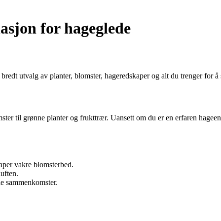
asjon for hageglede
bredt utvalg av planter, blomster, hageredskaper og alt du trenger for å
ter til grønne planter og frukttrær. Uansett om du er en erfaren hageen
kaper vakre blomsterbed.
luften.
ale sammenkomster.