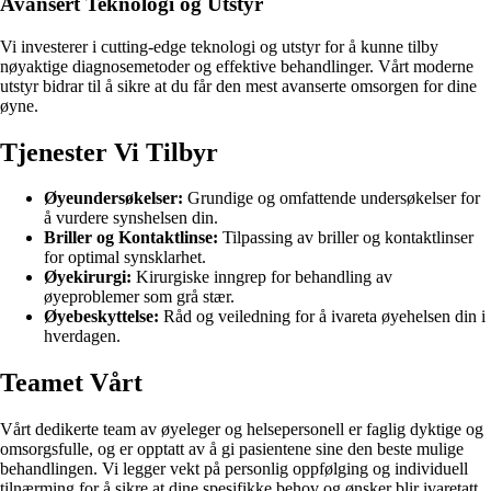
Avansert Teknologi og Utstyr
Vi investerer i cutting-edge teknologi og utstyr for å kunne tilby
nøyaktige diagnosemetoder og effektive behandlinger. Vårt moderne
utstyr bidrar til å sikre at du får den mest avanserte omsorgen for dine
øyne.
Tjenester Vi Tilbyr
Øyeundersøkelser:
Grundige og omfattende undersøkelser for
å vurdere synshelsen din.
Briller og Kontaktlinse:
Tilpassing av briller og kontaktlinser
for optimal synsklarhet.
Øyekirurgi:
Kirurgiske inngrep for behandling av
øyeproblemer som grå stær.
Øyebeskyttelse:
Råd og veiledning for å ivareta øyehelsen din i
hverdagen.
Teamet Vårt
Vårt dedikerte team av øyeleger og helsepersonell er faglig dyktige og
omsorgsfulle, og er opptatt av å gi pasientene sine den beste mulige
behandlingen. Vi legger vekt på personlig oppfølging og individuell
tilnærming for å sikre at dine spesifikke behov og ønsker blir ivaretatt.