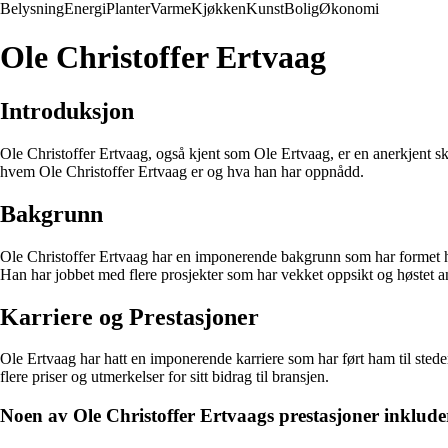
Belysning
Energi
Planter
Varme
Kjøkken
Kunst
Bolig
Økonomi
Ole Christoffer Ertvaag
Introduksjon
Ole Christoffer Ertvaag, også kjent som Ole Ertvaag, er en anerkjent ski
hvem Ole Christoffer Ertvaag er og hva han har oppnådd.
Bakgrunn
Ole Christoffer Ertvaag har en imponerende bakgrunn som har formet ham 
Han har jobbet med flere prosjekter som har vekket oppsikt og høstet a
Karriere og Prestasjoner
Ole Ertvaag har hatt en imponerende karriere som har ført ham til steder
flere priser og utmerkelser for sitt bidrag til bransjen.
Noen av Ole Christoffer Ertvaags prestasjoner inklude