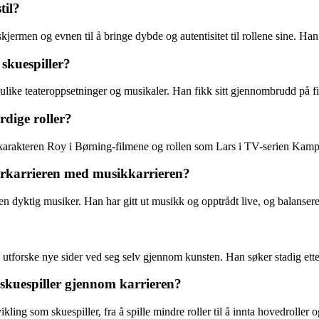
til?
skjermen og evnen til å bringe dybde og autentisitet til rollene sine. Han
skuespiller?
 i ulike teateroppsetninger og musikaler. Han fikk sitt gjennombrudd på f
dige roller?
karakteren Roy i Børning-filmene og rollen som Lars i TV-serien Kampe
erkarrieren med musikkarrieren?
så en dyktig musiker. Han har gitt ut musikk og opptrådt live, og balan
 å utforske nye sider ved seg selv gjennom kunsten. Han søker stadig et
 skuespiller gjennom karrieren?
ing som skuespiller, fra å spille mindre roller til å innta hovedroller o