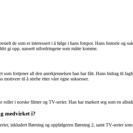
sielt de som er interessert i å følge i hans fotspor. Hans historie og s
aldri gi opp, uansett utfordringene som måtte komme.
som fortjener all den anerkjennelsen han har fått. Hans bidrag til fagfel
s motivere til å strebe etter våre egne suksesser.
e roller i norske filmer og TV-serier. Han har markert seg som en allsidi
ag medvirket i?
serier, inkludert Børning og oppfølgeren Børning 2, samt TV-serier som