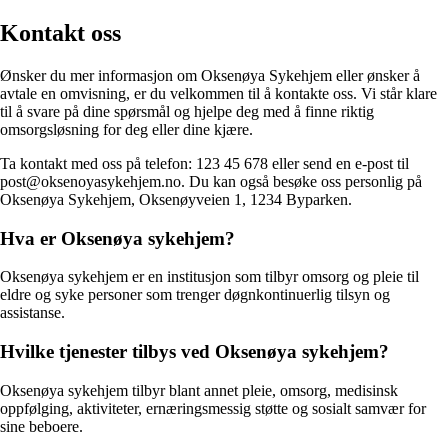
Kontakt oss
Ønsker du mer informasjon om Oksenøya Sykehjem eller ønsker å
avtale en omvisning, er du velkommen til å kontakte oss. Vi står klare
til å svare på dine spørsmål og hjelpe deg med å finne riktig
omsorgsløsning for deg eller dine kjære.
Ta kontakt med oss på telefon: 123 45 678 eller send en e-post til
post@oksenoyasykehjem.no. Du kan også besøke oss personlig på
Oksenøya Sykehjem, Oksenøyveien 1, 1234 Byparken.
Hva er Oksenøya sykehjem?
Oksenøya sykehjem er en institusjon som tilbyr omsorg og pleie til
eldre og syke personer som trenger døgnkontinuerlig tilsyn og
assistanse.
Hvilke tjenester tilbys ved Oksenøya sykehjem?
Oksenøya sykehjem tilbyr blant annet pleie, omsorg, medisinsk
oppfølging, aktiviteter, ernæringsmessig støtte og sosialt samvær for
sine beboere.