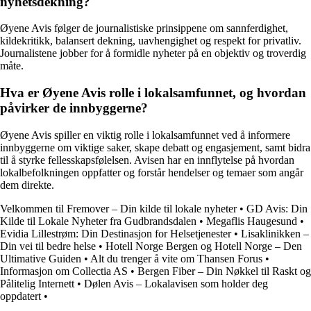
nyhetsdekning?
Øyene Avis følger de journalistiske prinsippene om sannferdighet,
kildekritikk, balansert dekning, uavhengighet og respekt for privatliv.
Journalistene jobber for å formidle nyheter på en objektiv og troverdig
måte.
Hva er Øyene Avis rolle i lokalsamfunnet, og hvordan
påvirker de innbyggerne?
Øyene Avis spiller en viktig rolle i lokalsamfunnet ved å informere
innbyggerne om viktige saker, skape debatt og engasjement, samt bidra
til å styrke fellesskapsfølelsen. Avisen har en innflytelse på hvordan
lokalbefolkningen oppfatter og forstår hendelser og temaer som angår
dem direkte.
Velkommen til Fremover – Din kilde til lokale nyheter
•
GD Avis: Din
Kilde til Lokale Nyheter fra Gudbrandsdalen
•
Megaflis Haugesund
•
Evidia Lillestrøm: Din Destinasjon for Helsetjenester
•
Lisaklinikken –
Din vei til bedre helse
•
Hotell Norge Bergen og Hotell Norge – Den
Ultimative Guiden
•
Alt du trenger å vite om Thansen Forus
•
Informasjon om Collectia AS
•
Bergen Fiber – Din Nøkkel til Raskt og
Pålitelig Internett
•
Dølen Avis – Lokalavisen som holder deg
oppdatert
•