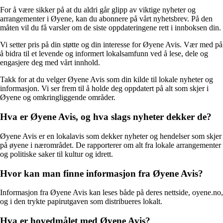
For å være sikker på at du aldri går glipp av viktige nyheter og
arrangementer i Øyene, kan du abonnere på vårt nyhetsbrev. På den
måten vil du få varsler om de siste oppdateringene rett i innboksen din.
Vi setter pris på din støtte og din interesse for Øyene Avis. Vær med på
å bidra til et levende og informert lokalsamfunn ved å lese, dele og
engasjere deg med vårt innhold.
Takk for at du velger Øyene Avis som din kilde til lokale nyheter og
informasjon. Vi ser frem til å holde deg oppdatert på alt som skjer i
Øyene og omkringliggende områder.
Hva er Øyene Avis, og hva slags nyheter dekker de?
Øyene Avis er en lokalavis som dekker nyheter og hendelser som skjer
på øyene i nærområdet. De rapporterer om alt fra lokale arrangementer
og politiske saker til kultur og idrett.
Hvor kan man finne informasjon fra Øyene Avis?
Informasjon fra Øyene Avis kan leses både på deres nettside, oyene.no,
og i den trykte papirutgaven som distribueres lokalt.
Hva er hovedmålet med Øyene Avis?