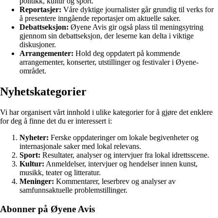
politikk, kultur og sport.
Reportasjer:
Våre dyktige journalister går grundig til verks for
å presentere inngående reportasjer om aktuelle saker.
Debattseksjon:
Øyene Avis gir også plass til meningsytring
gjennom sin debattseksjon, der leserne kan delta i viktige
diskusjoner.
Arrangementer:
Hold deg oppdatert på kommende
arrangementer, konserter, utstillinger og festivaler i Øyene-
området.
Nyhetskategorier
Vi har organisert vårt innhold i ulike kategorier for å gjøre det enklere
for deg å finne det du er interessert i:
Nyheter:
Ferske oppdateringer om lokale begivenheter og
internasjonale saker med lokal relevans.
Sport:
Resultater, analyser og intervjuer fra lokal idrettsscene.
Kultur:
Anmeldelser, intervjuer og hendelser innen kunst,
musikk, teater og litteratur.
Meninger:
Kommentarer, leserbrev og analyser av
samfunnsaktuelle problemstillinger.
Abonner på Øyene Avis