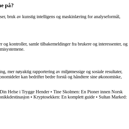
me på?
r, bruk av kunstig intelligens og maskinlæring for analyseformål,
r og kontroller, samle tilbakemeldinger fra brukere og interessenter, og
nomisystemene.
ring, mer nøyaktig rapportering av miljømessige og sosiale resultater,
økonomideler kan bedrifter bedre forstå og håndtere sine økonomiske,
 Din Helse i Trygge Hender
•
Tine Skolmen: En Pioner innen Norsk
onikkdestinasjon
•
Kryptosekken: En komplett guide
•
Sultan Marked: