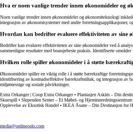
Hva er noen vanlige trender innen økonomideler og 
Noen vanlige trender innen økonomideler og økonomiteknologi inkludere
integrasjon av økonomisystemer med andre forretningsapplikasjoner, og
Hvordan kan bedrifter evaluere effektiviteten av sine 
Bedrifter kan evaluere effektiviteten av sine økonomideler ved å analys
sammenligne resultater med bransjebeste praksis. Identifiserte områder
Hvilken rolle spiller økonomideler i å støtte bærekraf
Økonomideler spiller en viktig rolle i å støtte bærekraftige forretnings
identifisering av kostnadseffektive bærekraftstiltak, og integrasjon a
miljømessige og sosiale påvirkninger.
Extra Orkanger | Coop Extra Orkanger
•
Plantasjen Askim – Din destin
Skuespill
•
Slependen Senter – Et Møbel- og Hjeminnredningssentrum
Opplevelse av Eksotisk Handel
•
IKEA Åsane – Din Destinasjon for 
media@onlineoslo.com