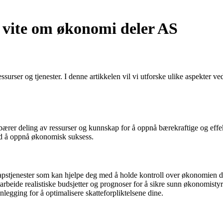
 vite om økonomi deler AS
ser og tjenester. I denne artikkelen vil vi utforske ulike aspekter ved 
rer deling av ressurser og kunnskap for å oppnå bærekraftige og effekt
med å oppnå økonomisk suksess.
apstjenester som kan hjelpe deg med å holde kontroll over økonomien d
rbeide realistiske budsjetter og prognoser for å sikre sunn økonomistyr
egging for å optimalisere skatteforpliktelsene dine.