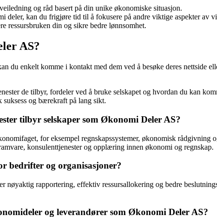
 veiledning og råd basert på din unike økonomiske situasjon.
deler, kan du frigjøre tid til å fokusere på andre viktige aspekter av 
sere ressursbruken din og sikre bedre lønnsomhet.
ler AS?
, kan du enkelt komme i kontakt med dem ved å besøke deres nettside elle
nester de tilbyr, fordeler ved å bruke selskapet og hvordan du kan komm
suksess og bærekraft på lang sikt.
nester tilbyr selskaper som Økonomi Deler AS?
økonomifaget, for eksempel regnskapssystemer, økonomisk rådgivning o
gramvare, konsulenttjenester og opplæring innen økonomi og regnskap.
or bedrifter og organisasjoner?
r nøyaktig rapportering, effektiv ressursallokering og bedre beslutning
økonomideler og leverandører som Økonomi Deler AS?