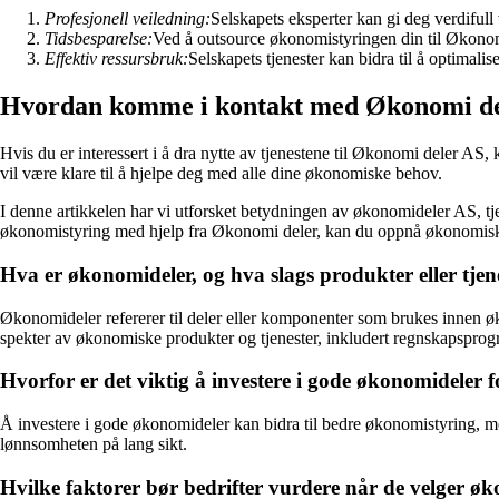
Profesjonell veiledning:
Selskapets eksperter kan gi deg verdifull
Tidsbesparelse:
Ved å outsource økonomistyringen din til Økonomi 
Effektiv ressursbruk:
Selskapets tjenester kan bidra til å optimali
Hvordan komme i kontakt med Økonomi de
Hvis du er interessert i å dra nytte av tjenestene til Økonomi deler AS
vil være klare til å hjelpe deg med alle dine økonomiske behov.
I denne artikkelen har vi utforsket betydningen av økonomideler AS, tje
økonomistyring med hjelp fra Økonomi deler, kan du oppnå økonomisk 
Hva er økonomideler, og hva slags produkter eller tje
Økonomideler refererer til deler eller komponenter som brukes innen 
spekter av økonomiske produkter og tjenester, inkludert regnskapspro
Hvorfor er det viktig å investere i gode økonomideler f
Å investere i gode økonomideler kan bidra til bedre økonomistyring, me
lønnsomheten på lang sikt.
Hvilke faktorer bør bedrifter vurdere når de velger 