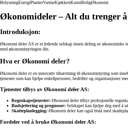
Belysning
Energi
Planter
Varme
Kjøkken
Kunst
Bolig
Økonomi
Økonomideler – Alt du trenger å
Introduksjon:
Økonomi deler AS er et ledende selskap innen deling av økonomiske ressur
med økonomistyringen din.
Hva er Økonomi deler?
Økonomi deler er en innovativ tilnærming til økonomistyring som innebæ
tjenester som kan hjelpe enkeltpersoner, bedrifter og organisasjoner 
Tjenester tilbys av Økonomi deler AS:
Regnskapstjenester:
Økonomi deler tilbyr profesjonelle regnsk
Budsjettering og prognoser:
Selskapet kan hjelpe deg med å uta
Skatteplanlegging:
Økonomi deler kan også bistå med skatteplanl
Fordeler ved å bruke Økonomi deler AS: