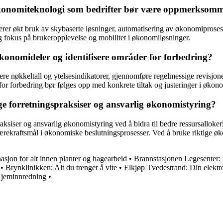
økonomiteknologi som bedrifter bør være oppmerksom
r økt bruk av skybaserte løsninger, automatisering av økonomiprosesse
 fokus på brukeropplevelse og mobilitet i økonomiløsninger.
økonomideler og identifisere områder for forbedring?
ere nøkkeltall og ytelsesindikatorer, gjennomføre regelmessige revisjone
 for forbedring bør følges opp med konkrete tiltak og justeringer i øko
tige forretningspraksiser og ansvarlig økonomistyring?
praksiser og ansvarlig økonomistyring ved å bidra til bedre ressursalloke
v bærekraftsmål i økonomiske beslutningsprosesser. Ved å bruke riktige 
asjon for alt innen planter og hagearbeid
•
Brannstasjonen Legesenter:
•
Brynklinikken: Alt du trenger å vite
•
Elkjøp Tvedestrand: Din elektr
Hjeminnredning
•