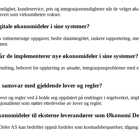
rvennlighet, kundeservice, pris og integrasjonsmuligheter når de velger
 hvert som virksomheten vokser.
itale økonomideler i sine systemer?
 rutinemessige oppgaver, bedre dataintegritet, raskere rapportering, me
onen.
år de implementerer nye økonomideler i sine systemer?
endring, behovet for opplæring av ansatte, integrasjonsproblemer med e
i samsvar med gjeldende lover og regler?
ver og regler ved å holde seg oppdatert på endringer i regelverket, impl
naliteter som støtter etterlevelse av lover og regler.
økonomideler til eksterne leverandører som Økonomi D
er AS kan bedrifter oppnå fordeler som kostnadsbesparelser, tilgang ti