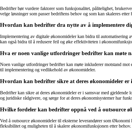
Bedrifter bør vurdere faktorer som funksjonalitet, pålitelighet, bruke
velge løsninger som passer bedriftens behov og som kan skaleres etter
Hvordan kan bedrifter dra nytte av å implementere dig
Implementering av digitale økonomideler kan bidra til automatisering av
kan også bidra til å redusere feil og øke effektiviteten i økonomifunksj
Hva er noen vanlige utfordringer bedrifter kan møte n
Noen vanlige utfordringer bedrifter kan møte inkluderer motstand mot 
til implementering og vedlikehold av økonomideler.
Hvordan kan bedrifter sikre at deres økonomideler er 
Bedrifter kan sikre at deres økonomideler er i samsvar med gjeldende lo
og juridiske rådgivere, og sørge for at deres økonomisystemer har funksjo
Hvilke fordeler kan bedrifter oppnå ved å outsource 
Ved å outsource økonomideler til eksterne leverandører som Økonomi Del
fleksibilitet og muligheten til å skalere økonomifunksjonen etter behov.