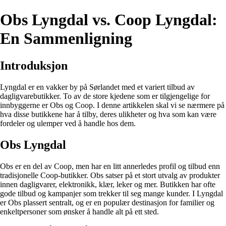
Obs Lyngdal vs. Coop Lyngdal:
En Sammenligning
Introduksjon
Lyngdal er en vakker by på Sørlandet med et variert tilbud av
dagligvarebutikker. To av de store kjedene som er tilgjengelige for
innbyggerne er Obs og Coop. I denne artikkelen skal vi se nærmere på
hva disse butikkene har å tilby, deres ulikheter og hva som kan være
fordeler og ulemper ved å handle hos dem.
Obs Lyngdal
Obs er en del av Coop, men har en litt annerledes profil og tilbud enn
tradisjonelle Coop-butikker. Obs satser på et stort utvalg av produkter
innen dagligvarer, elektronikk, klær, leker og mer. Butikken har ofte
gode tilbud og kampanjer som trekker til seg mange kunder. I Lyngdal
er Obs plassert sentralt, og er en populær destinasjon for familier og
enkeltpersoner som ønsker å handle alt på ett sted.