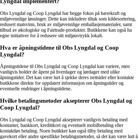
Lyngdal implementert?
Obs Lyngdal og Coop Lyngdal har begge fokus på bærekraft og
miljøvennlige løsninger. Dette kan inkludere tiltak som kildesortering,
redusert matsvinn, bruk av miljøvennlige emballasjematerialer, samt
tilbud av økologiske og Fairtrade-produkter. Butikkene kan også ha
egne initiativer for å redusere sitt miljøavtrykk lokalt.
Hva er åpningstidene til Obs Lyngdal og Coop
Lyngdal?
Åpningstidene til Obs Lyngdal og Coop Lyngdal kan variere, men
vanligvis holder de åpent på hverdager og lørdager med ulike
åpningstider. Det kan være lurt å sjekke deres nettsider eller kontakte
butikkene direkte for oppdatert informasjon om åpningstider og
eventuelle endringer i åpningstidene.
Hvilke betalingsmetoder aksepterer Obs Lyngdal og
Coop Lyngdal?
Obs Lyngdal og Coop Lyngdal aksepterer vanligvis betaling med
kontanter, bankkort, kredittkort og eventuelt mobilbetaling eller
kontaktløs betaling. Noen butikker kan også tilby betaling med
gavekort eller andre spesifikke betalingsmetoder, så det kan være lurt å