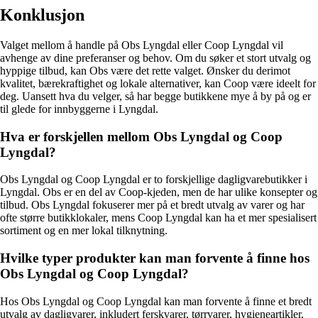
Konklusjon
Valget mellom å handle på Obs Lyngdal eller Coop Lyngdal vil
avhenge av dine preferanser og behov. Om du søker et stort utvalg og
hyppige tilbud, kan Obs være det rette valget. Ønsker du derimot
kvalitet, bærekraftighet og lokale alternativer, kan Coop være ideelt for
deg. Uansett hva du velger, så har begge butikkene mye å by på og er
til glede for innbyggerne i Lyngdal.
Hva er forskjellen mellom Obs Lyngdal og Coop
Lyngdal?
Obs Lyngdal og Coop Lyngdal er to forskjellige dagligvarebutikker i
Lyngdal. Obs er en del av Coop-kjeden, men de har ulike konsepter og
tilbud. Obs Lyngdal fokuserer mer på et bredt utvalg av varer og har
ofte større butikklokaler, mens Coop Lyngdal kan ha et mer spesialisert
sortiment og en mer lokal tilknytning.
Hvilke typer produkter kan man forvente å finne hos
Obs Lyngdal og Coop Lyngdal?
Hos Obs Lyngdal og Coop Lyngdal kan man forvente å finne et bredt
utvalg av dagligvarer, inkludert ferskvarer, tørrvarer, hygieneartikler,