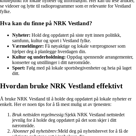
knutepunkt for lokale nyheter og informasjon. Her kan du lese artikler,
se videoer og lytte til radioprogrammer som er relevante for Vestland
fylke.
Hva kan du finne på NRK Vestland?
Nyheter:
Hold deg oppdatert på siste nytt innen politikk,
samfunn, kultur og sport i Vestland fylke.
Værmeldinger:
Få nøyaktige og lokale værprognoser som
hjelper deg å planlegge hverdagen din.
Kultur og underholdning:
Oppdag spennende arrangementer,
konserter og utstillinger i ditt nærområde.
Sport:
Følg med på lokale sportsbegivenheter og heia på laget
ditt.
Hvordan bruke NRK Vestland effektivt
Å bruke NRK Vestland til å holde deg oppdatert på lokale nyheter er
enkelt. Her er noen tips for å få mest mulig ut av tjenesten:
Bruk nettsiden regelmessig:
Sjekk NRK Vestland nettstedet
jevnlig for å holde deg oppdatert på det som skjer i ditt
nærområde.
Abonner på nyhetsbrev:
Meld deg på nyhetsbrevet for å få de