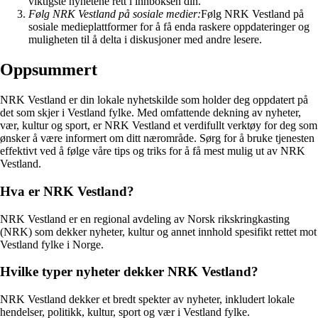
viktigste nyhetene rett i innboksen din.
Følg NRK Vestland på sosiale medier:
Følg NRK Vestland på
sosiale medieplattformer for å få enda raskere oppdateringer og
muligheten til å delta i diskusjoner med andre lesere.
Oppsummert
NRK Vestland er din lokale nyhetskilde som holder deg oppdatert på
det som skjer i Vestland fylke. Med omfattende dekning av nyheter,
vær, kultur og sport, er NRK Vestland et verdifullt verktøy for deg som
ønsker å være informert om ditt nærområde. Sørg for å bruke tjenesten
effektivt ved å følge våre tips og triks for å få mest mulig ut av NRK
Vestland.
Hva er NRK Vestland?
NRK Vestland er en regional avdeling av Norsk rikskringkasting
(NRK) som dekker nyheter, kultur og annet innhold spesifikt rettet mot
Vestland fylke i Norge.
Hvilke typer nyheter dekker NRK Vestland?
NRK Vestland dekker et bredt spekter av nyheter, inkludert lokale
hendelser, politikk, kultur, sport og vær i Vestland fylke.