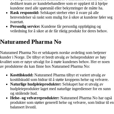
dedikert team av kundebehandlere som er opplært til å hjelpe
kundene med alle spørsmål eller bekymringer de måtte ha.
Rask responstid:
Selskapet streber etter å svare på alle
henvendelser så raskt som mulig for å sikre at kundene føler seg
ivaretatt.
Personlig service:
Kundene får personlig oppfølging og
veiledning for å sikre at de får riktig produkt for deres behov.
Naturamed Pharma No
Naturamed Pharma No er selskapets norske avdeling som betjener
kunder i Norge. De tilbyr et bredt utvalg av helseprodukter av høy
kvalitet som er nøye utvalgt for å møte kundenes behov. Her er noen
av produktene du kan finne hos Naturamed Pharma No:
Kosttilskudd:
Naturamed Pharma tilbyr et variert utvalg av
kosttilskudd som bidrar til å støtte kroppens helse og velvære.
Naturlige hudpleieprodukter:
Selskapet har et utvalg av
hudpleieprodukter laget med naturlige ingredienser for en sunn
og strålende hud.
Helse- og velværeprodukter:
Naturamed Pharma No har også
produkter som støtter generell helse og velvære, som bidrar til en
balansert livsstil.