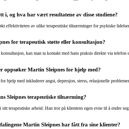
t i, og hva har vært resultatene av disse studiene?
kt effektiviteten av ulike terapeutiske tilnærminger for psykiske lidelser
 for terapeutisk støtte eller konsultasjon?
 konsultasjon, kan man ta kontakt med hans praksis direkte via telefon el
er oppsøker Martin Sleipnes for hjelp med?
or hjelp med inkluderer angst, depresjon, stress, relasjonelle problemer,
ins Sleipnes terapeutiske tilnærming?
sitt terapeutiske arbeid. Han tror på klientens egen evne til å endre seg 
alingene Martin Sleipnes har fått fra sine klienter?