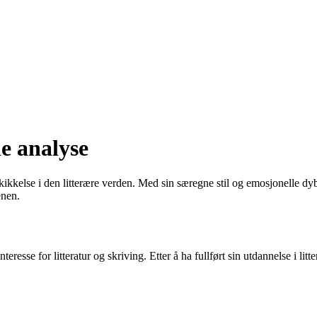
e analyse
 skikkelse i den litterære verden. Med sin særegne stil og emosjonelle dy
enen.
nteresse for litteratur og skriving. Etter å ha fullført sin utdannelse i l