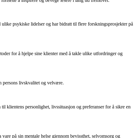
fortsette å inspirere og bevege lesere i lang tid fremover.
ike psykiske lidelser og har bidratt til flere forskningsprosjekter på
oder for å hjelpe sine klienter med å takle ulike utfordringer og
n persons livskvalitet og velvære.
il klientens personlighet, livssituasjon og preferanser for å sikre en
 ta vare på sin mentale helse gjennom bevissthet, selvomsorg og