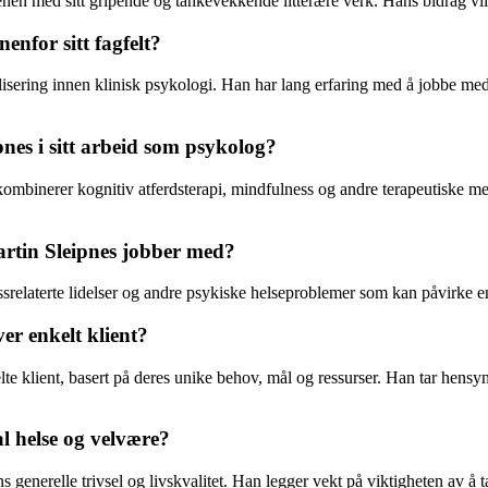
cenen med sitt gripende og tankevekkende litterære verk. Hans bidrag vil 
nfor sitt fagfelt?
sering innen klinisk psykologi. Han har lang erfaring med å jobbe med ul
nes i sitt arbeid som psykolog?
 kombinerer kognitiv atferdsterapi, mindfulness og andre terapeutiske met
artin Sleipnes jobber med?
essrelaterte lidelser og andre psykiske helseproblemer som kan påvirke e
er enkelt klient?
e klient, basert på deres unike behov, mål og ressurser. Han tar hensyn t
l helse og velvære?
 generelle trivsel og livskvalitet. Han legger vekt på viktigheten av å