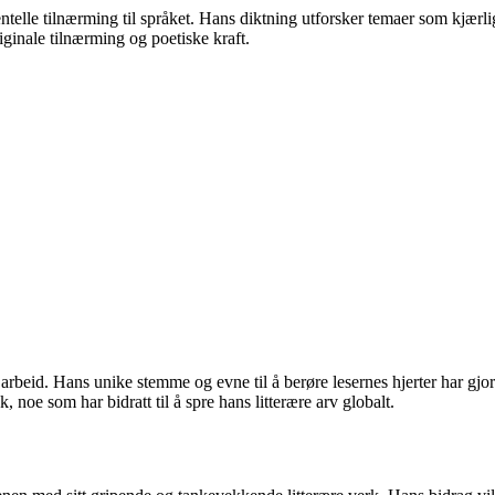
ntelle tilnærming til språket. Hans diktning utforsker temaer som kjær
riginale tilnærming og poetiske kraft.
tt arbeid. Hans unike stemme og evne til å berøre lesernes hjerter har gj
råk, noe som har bidratt til å spre hans litterære arv globalt.