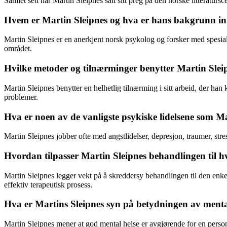
Samlet sett har Martin Sleipnes satt sitt preg på den norske litteraturs
Hvem er Martin Sleipnes og hva er hans bakgrunn inne
Martin Sleipnes er en anerkjent norsk psykolog og forsker med spesiali
området.
Hvilke metoder og tilnærminger benytter Martin Sleip
Martin Sleipnes benytter en helhetlig tilnærming i sitt arbeid, der han
problemer.
Hva er noen av de vanligste psykiske lidelsene som M
Martin Sleipnes jobber ofte med angstlidelser, depresjon, traumer, str
Hvordan tilpasser Martin Sleipnes behandlingen til hv
Martin Sleipnes legger vekt på å skreddersy behandlingen til den enkelt
effektiv terapeutisk prosess.
Hva er Martins Sleipnes syn på betydningen av menta
Martin Sleipnes mener at god mental helse er avgjørende for en persons