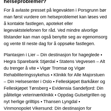
helseproblemer?
For å avlaste presset på legevakten i Porsgrunn bør
man først vurdere om helseproblemet kan løses ved
å kontakte fastlegen, apoteket eller
legevaktstelefonen for råd. Ved mindre alvorlige
tilstander kan man også benytte seg av egenomsorg
og vente til neste dag for å oppsøke fastlegen.
Plantasjen i Lier – Din destinasjon for hageglede
•
Hegra Sparebank Stjørdal
•
Statens Vegvesen – Alt
du trenger å vite
•
Vigør Tromsø og Vigør
Rehabiliteringssykehus
•
Klinikk for Alle Majorstuen
– Din Helsesenter i Oslo
•
Felleskjøpet Barkåker og
Felleskjøpet Tønsberg
•
Evidensia Sandefjord: Din
pålitelige veterinærklinikk
•
Oppdag Gulsetgrillen og
nyt herlige grilltips
•
Thansen Lyngdal
•
Vinmonopolet Vikersund: Din destinasjon for