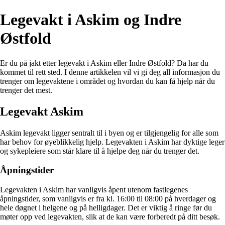
Legevakt i Askim og Indre
Østfold
Er du på jakt etter legevakt i Askim eller Indre Østfold? Da har du
kommet til rett sted. I denne artikkelen vil vi gi deg all informasjon du
trenger om legevaktene i området og hvordan du kan få hjelp når du
trenger det mest.
Legevakt Askim
Askim legevakt ligger sentralt til i byen og er tilgjengelig for alle som
har behov for øyeblikkelig hjelp. Legevakten i Askim har dyktige leger
og sykepleiere som står klare til å hjelpe deg når du trenger det.
Åpningstider
Legevakten i Askim har vanligvis åpent utenom fastlegenes
åpningstider, som vanligvis er fra kl. 16:00 til 08:00 på hverdager og
hele døgnet i helgene og på helligdager. Det er viktig å ringe før du
møter opp ved legevakten, slik at de kan være forberedt på ditt besøk.