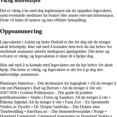
Viktig informasjon
Det er viktig å ha med deg legitimasjon når du oppsøker legevakten,
samt eventuelle medisiner du bruker eller annen relevant informasjon.
Dette vil bidra til raskere og mer effektiv behandling.
Oppsummering
Legevaktene i Askim og Indre Østfold er der for deg når du trenger
akutt helsehjelp. Ikke nøl med å kontakte dem hvis du har behov for
medisinsk assistanse utenfor fastlegenes åpningstider. Din helse og
velvære er viktig, og legevaktene er klare til å hjelpe deg.
Ikke nøl med å ta kontakt med legevakten om du har behov for akutt
hjelp. Din helse er viktig, og legevakten er der for å gi deg den
nødvendige assistansen.
Plantasjen Hønefoss – Din destinasjon for hageglede
•
Alt du trenger å
vite om Plantasjen i Rud og Bærum
•
Alt du trenger å vite om
45877458
•
Grålum Politistasjon – Din guide til politiets
publikumssenter
•
Strøm i Forus og Sandnes: Alt du trenger å vite
•
Biltema Stjørdal: Alt du trenger å vite
•
Fana Zoo – En Spennende
Verden av Dyreliv
•
Dr. Dropin Sandvika – Din Doktor uten
Timebestilling
•
Interflora.no – Din blomsterleverandør i Norge
•
Hageland Gjennestad, Gjennestad hagesenter og Hageland Stokke
•