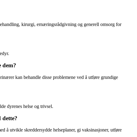
behandling, kirurgi, ernæringsrådgivning og generell omsorg for
edyr.
le dem?
terinærer kan behandle disse problemene ved å utføre grundige
lde dyrenes helse og trivsel.
 dette?
d å utvikle skreddersydde helseplaner, gi vaksinasjoner, utføre