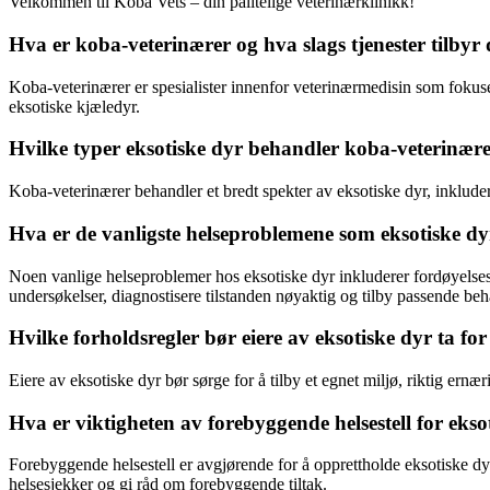
Velkommen til Koba Vets – din pålitelige veterinærklinikk!
Hva er koba-veterinærer og hva slags tjenester tilbyr
Koba-veterinærer er spesialister innenfor veterinærmedisin som fokuse
eksotiske kjæledyr.
Hvilke typer eksotiske dyr behandler koba-veterinære
Koba-veterinærer behandler et bredt spekter av eksotiske dyr, inkludert
Hva er de vanligste helseproblemene som eksotiske 
Noen vanlige helseproblemer hos eksotiske dyr inkluderer fordøyelses
undersøkelser, diagnostisere tilstanden nøyaktig og tilby passende beh
Hvilke forholdsregler bør eiere av eksotiske dyr ta for
Eiere av eksotiske dyr bør sørge for å tilby et egnet miljø, riktig ernæ
Hva er viktigheten av forebyggende helsestell for eks
Forebyggende helsestell er avgjørende for å opprettholde eksotiske d
helsesjekker og gi råd om forebyggende tiltak.