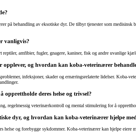
 de?
rer på behandling av eksotiske dyr. De tilbyr tjenester som medisinsk 
r vanligvis?
 reptiler, amfibier, fugler, gnagere, kaniner, fisk og andre uvanlige kjæl
dyr opplever, og hvordan kan koba-veterinærer behand
problemer, infeksjoner, skader og ernæringsrelaterte lidelser. Koba-ve
andlinger.
 å opprettholde deres helse og trivsel?
ring, regelmessig veterinærkontroll og mental stimulering for å opprettho
otiske dyr, og hvordan kan koba-veterinærer hjelpe med
yrs helse og forebygge sykdommer. Koba-veterinærer kan hjelpe eiere me