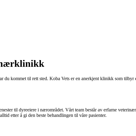
inærklinikk
har du kommet til rett sted. Koba Vets er en anerkjent klinikk som tilbyr
jenester til dyreeiere i nærområdet. Vårt team består av erfarne veterinæ
alltid etter å gi den beste behandlingen til våre pasienter.