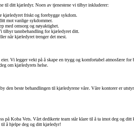
e til ditt kjæledyr. Noen av tjenestene vi tilbyr inkluderer:
de kjæledyret friskt og forebygge sykdom.
 ditt mot vanlige sykdommer.
grep med omsorg og nøyaktighet.
 tilbyr tannbehandling for kjæledyret ditt.
eller når kjæledyret trenger det mest.
eier. Vi legger vekt på å skape en trygg og komfortabel atmosfære for b
 deg om kjæledyrets helse.
lby den beste behandlingen til kjæledyrene våre. Våre kontorer er utstyrt
s på Koba Vets. Vårt dedikerte team står klare til å ta imot deg og ditt 
til å hjelpe deg og ditt kjæledyr!