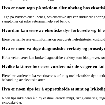
Hva er noen tegn på sykdom eller ubehag hos eksot
Tegn på sykdom eller ubehag hos eksotiske dyr kan inkludere endringe
symptomer og søke veterinærhjelp ved behov.
Hvordan kan eiere av eksotiske dyr forberede seg til 
Eiere bør samle relevant informasjon om dyrets helsehistorie, kosthold
Hva er noen vanlige diagnostiske verktøy og prosedyre
Koba-veterinærer kan bruke diagnostiske verktøy som blodprøver, røntg
Hvilke faktorer bør eiere vurdere når de velger en kob
Eiere bør vurdere koba-veterinærens erfaring med eksotiske dyr, omdø
behandling av eksotiske arter.
Hva er noen tips for å opprettholde et sunt og lykkeli
Noen tips inkluderer å tilby et stimulerende miljø, riktig ernæring, r
eksotiske dyr.