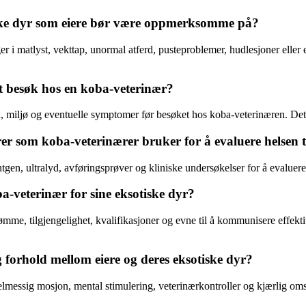
iske dyr som eiere bør være oppmerksomme på?
r i matlyst, vekttap, unormal atferd, pusteproblemer, hudlesjoner elle
et besøk hos en koba-veterinær?
, miljø og eventuelle symptomer før besøket hos koba-veterinæren. Det er
r som koba-veterinærer bruker for å evaluere helsen ti
en, ultralyd, avføringsprøver og kliniske undersøkelser for å evaluere 
a-veterinær for sine eksotiske dyr?
mme, tilgjengelighet, kvalifikasjoner og evne til å kommunisere effekti
g forhold mellom eiere og deres eksotiske dyr?
egelmessig mosjon, mental stimulering, veterinærkontroller og kjærlig oms