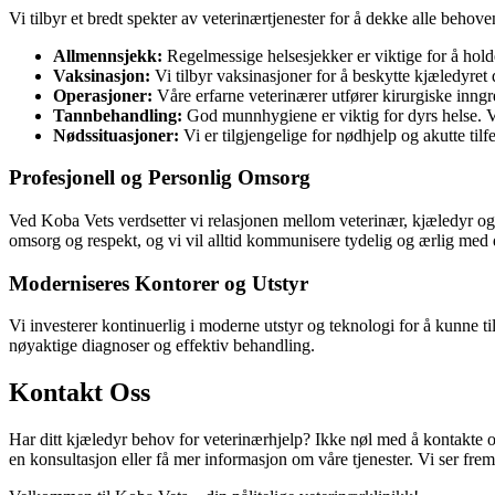
Vi tilbyr et bredt spekter av veterinærtjenester for å dekke alle behoven
Allmennsjekk:
Regelmessige helsesjekker er viktige for å hol
Vaksinasjon:
Vi tilbyr vaksinasjoner for å beskytte kjæledyret
Operasjoner:
Våre erfarne veterinærer utfører kirurgiske inn
Tannbehandling:
God munnhygiene er viktig for dyrs helse. Vi
Nødssituasjoner:
Vi er tilgjengelige for nødhjelp og akutte tilf
Profesjonell og Personlig Omsorg
Ved Koba Vets verdsetter vi relasjonen mellom veterinær, kjæledyr og 
omsorg og respekt, og vi vil alltid kommunisere tydelig og ærlig med
Moderniseres Kontorer og Utstyr
Vi investerer kontinuerlig i moderne utstyr og teknologi for å kunne ti
nøyaktige diagnoser og effektiv behandling.
Kontakt Oss
Har ditt kjæledyr behov for veterinærhjelp? Ikke nøl med å kontakte os
en konsultasjon eller få mer informasjon om våre tjenester. Vi ser frem 