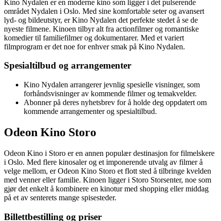
Kino Nydalen er en moderne kino som ligger i det pulserende
området Nydalen i Oslo. Med sine komfortable seter og avansert
lyd- og bildeutstyr, er Kino Nydalen det perfekte stedet å se de
nyeste filmene. Kinoen tilbyr alt fra actionfilmer og romantiske
komedier til familiefilmer og dokumentarer. Med et variert
filmprogram er det noe for enhver smak på Kino Nydalen.
Spesialtilbud og arrangementer
Kino Nydalen arrangerer jevnlig spesielle visninger, som
forhåndsvisninger av kommende filmer og temakvelder.
Abonner på deres nyhetsbrev for å holde deg oppdatert om
kommende arrangementer og spesialtilbud.
Odeon Kino Storo
Odeon Kino i Storo er en annen populær destinasjon for filmelskere
i Oslo. Med flere kinosaler og et imponerende utvalg av filmer å
velge mellom, er Odeon Kino Storo et flott sted å tilbringe kvelden
med venner eller familie. Kinoen ligger i Storo Storsenter, noe som
gjør det enkelt å kombinere en kinotur med shopping eller middag
på et av senterets mange spisesteder.
Billettbestilling og priser