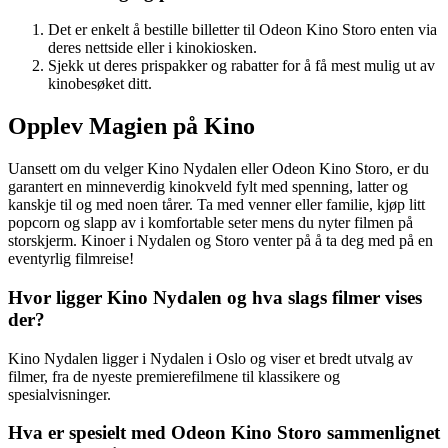
Det er enkelt å bestille billetter til Odeon Kino Storo enten via
deres nettside eller i kinokiosken.
Sjekk ut deres prispakker og rabatter for å få mest mulig ut av
kinobesøket ditt.
Opplev Magien på Kino
Uansett om du velger Kino Nydalen eller Odeon Kino Storo, er du
garantert en minneverdig kinokveld fylt med spenning, latter og
kanskje til og med noen tårer. Ta med venner eller familie, kjøp litt
popcorn og slapp av i komfortable seter mens du nyter filmen på
storskjerm. Kinoer i Nydalen og Storo venter på å ta deg med på en
eventyrlig filmreise!
Hvor ligger Kino Nydalen og hva slags filmer vises
der?
Kino Nydalen ligger i Nydalen i Oslo og viser et bredt utvalg av
filmer, fra de nyeste premierefilmene til klassikere og
spesialvisninger.
Hva er spesielt med Odeon Kino Storo sammenlignet