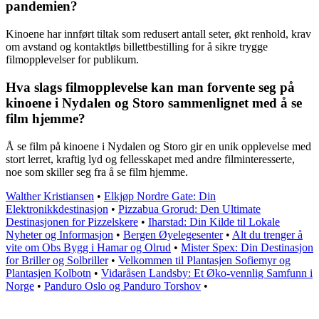
pandemien?
Kinoene har innført tiltak som redusert antall seter, økt renhold, krav
om avstand og kontaktløs billettbestilling for å sikre trygge
filmopplevelser for publikum.
Hva slags filmopplevelse kan man forvente seg på
kinoene i Nydalen og Storo sammenlignet med å se
film hjemme?
Å se film på kinoene i Nydalen og Storo gir en unik opplevelse med
stort lerret, kraftig lyd og fellesskapet med andre filminteresserte,
noe som skiller seg fra å se film hjemme.
Walther Kristiansen
•
Elkjøp Nordre Gate: Din
Elektronikkdestinasjon
•
Pizzabua Grorud: Den Ultimate
Destinasjonen for Pizzelskere
•
Iharstad: Din Kilde til Lokale
Nyheter og Informasjon
•
Bergen Øyelegesenter
•
Alt du trenger å
vite om Obs Bygg i Hamar og Olrud
•
Mister Spex: Din Destinasjon
for Briller og Solbriller
•
Velkommen til Plantasjen Sofiemyr og
Plantasjen Kolbotn
•
Vidaråsen Landsby: Et Øko-vennlig Samfunn i
Norge
•
Panduro Oslo og Panduro Torshov
•