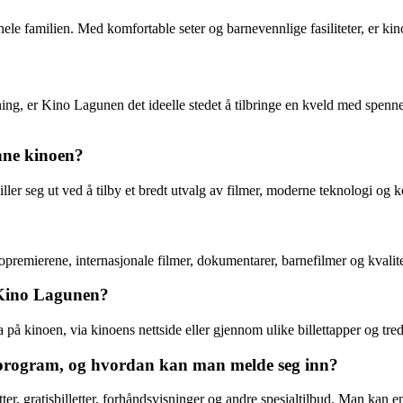
le familien. Med komfortable seter og barnevennlige fasiliteter, er kinoe
oldning, er Kino Lagunen det ideelle stedet å tilbringe en kveld med spe
nne kinoen?
er seg ut ved å tilby et bredt utvalg av filmer, moderne teknologi og k
opremierene, internasjonale filmer, dokumentarer, barnefilmer og kvalitet
å Kino Lagunen?
ka på kinoen, via kinoens nettside eller gjennom ulike billettapper og tre
lsprogram, og hvordan kan man melde seg inn?
r, gratisbilletter, forhåndsvisninger og andre spesialtilbud. Man kan enk