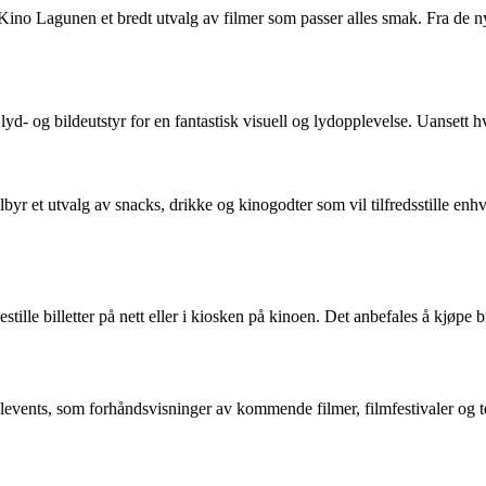
r Kino Lagunen et bredt utvalg av filmer som passer alles smak. Fra de n
yd- og bildeutstyr for en fantastisk visuell og lydopplevelse. Uansett hv
lbyr et utvalg av snacks, drikke og kinogodter som vil tilfredsstille en
tille billetter på nett eller i kiosken på kinoen. Det anbefales å kjøpe b
alevents, som forhåndsvisninger av kommende filmer, filmfestivaler og t