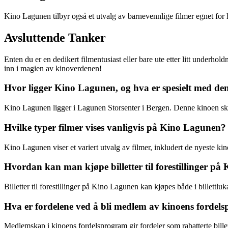
Kino Lagunen tilbyr også et utvalg av barnevennlige filmer egnet for he
Avsluttende Tanker
Enten du er en dedikert filmentusiast eller bare ute etter litt underh
inn i magien av kinoverdenen!
Hvor ligger Kino Lagunen, og hva er spesielt med de
Kino Lagunen ligger i Lagunen Storsenter i Bergen. Denne kinoen skill
Hvilke typer filmer vises vanligvis på Kino Lagunen?
Kino Lagunen viser et variert utvalg av filmer, inkludert de nyeste kin
Hvordan kan man kjøpe billetter til forestillinger p
Billetter til forestillinger på Kino Lagunen kan kjøpes både i billettlu
Hva er fordelene ved å bli medlem av kinoens forde
Medlemskap i kinoens fordelsprogram gir fordeler som rabatterte billette