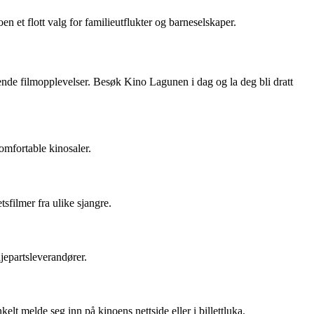
n et flott valg for familieutflukter og barneselskaper.
nnende filmopplevelser. Besøk Kino Lagunen i dag og la deg bli dratt
omfortable kinosaler.
sfilmer fra ulike sjangre.
djepartsleverandører.
elt melde seg inn på kinoens nettside eller i billettluka.