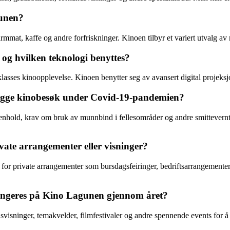
gunen?
mat, kaffe og andre forfriskninger. Kinoen tilbyr et variert utvalg av 
og hvilken teknologi benyttes?
asses kinoopplevelse. Kinoen benytter seg av avansert digital projeksjon
trygge kinobesøk under Covid-19-pandemien?
 renhold, krav om bruk av munnbind i fellesområder og andre smittevernti
vate arrangementer eller visninger?
oen for private arrangementer som bursdagsfeiringer, bedriftsarrangement
arrangeres på Kino Lagunen gjennom året?
visninger, temakvelder, filmfestivaler og andre spennende events for 