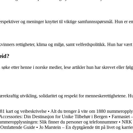
pektiver og meninger knyttet til viktige samfunnsspørsmål. Hun er en re
 kvinners rettigheter, klima og miljø, samt velferdspolitikk. Hun har vær
eid?
e etter henne i norske medier, lese artikler hun har skrevet eller følg
bærekraftig utvikling, solidaritet og respekt for menneskerettighetene. 
81 kart og veibeskrivelse
•
Alt du trenger å vite om 1880 nummeroppl
ccessories: Din Destinasjon for Unike Tilbehør i Bergen
•
Farmasiet –
mmeropplysningen: Slik finner du personer og telefonnummer
•
NRK V
n Omfattende Guide
•
Jo Marstein – En dyptgående titt på livet og karrie