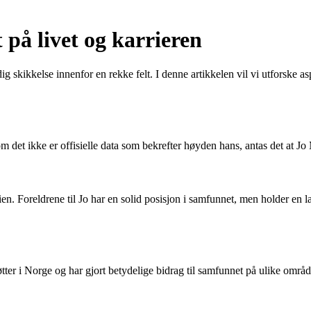
 på livet og karrieren
 skikkelse innenfor en rekke felt. I denne artikkelen vil vi utforske a
m det ikke er offisielle data som bekrefter høyden hans, antas det at J
n. Foreldrene til Jo har en solid posisjon i samfunnet, men holder en la
røtter i Norge og har gjort betydelige bidrag til samfunnet på ulike omr