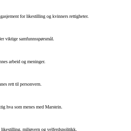
asjement for likestilling og kvinners rettigheter.
elder viktige samfunnsspørsmål.
ennes arbeid og meninger.
nes rett til personvern.
øyaktig hva som menes med Marstein.
likestilling, miljøvern og velferdspolitikk.