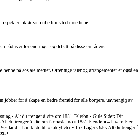
spektert aktør som ofte blir sitert i mediene.
t en pådriver for endringer og debatt på disse områdene.
e henne på sosiale medier. Offentlige taler og arrangementer er også en
Hun jobber for å skape en bedre fremtid for alle borgere, uavhengig av
ysning
•
Alt du trenger å vite om 1881 Telefon
•
Gule Sider: Din
 Alt du trenger å vite om farmasiet.no
•
1881 Eiendom – Hvem Eier
estland – Din kilde til lokalnyheter
•
157 Lager Oslo: Alt du trenger å
ren
•