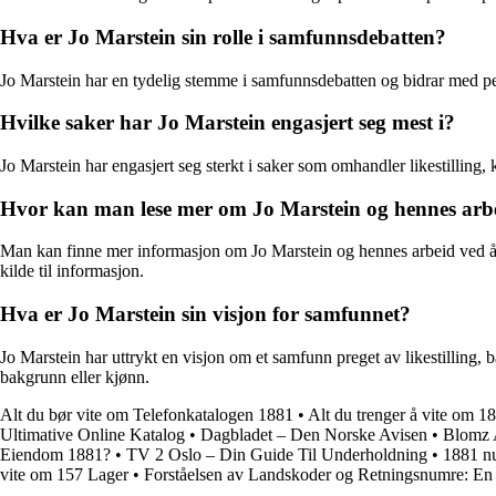
Hva er Jo Marstein sin rolle i samfunnsdebatten?
Jo Marstein har en tydelig stemme i samfunnsdebatten og bidrar med pers
Hvilke saker har Jo Marstein engasjert seg mest i?
Jo Marstein har engasjert seg sterkt i saker som omhandler likestilling,
Hvor kan man lese mer om Jo Marstein og hennes arb
Man kan finne mer informasjon om Jo Marstein og hennes arbeid ved å søk
kilde til informasjon.
Hva er Jo Marstein sin visjon for samfunnet?
Jo Marstein har uttrykt en visjon om et samfunn preget av likestilling, 
bakgrunn eller kjønn.
Alt du bør vite om Telefonkatalogen 1881
•
Alt du trenger å vite om 18
Ultimative Online Katalog
•
Dagbladet – Den Norske Avisen
•
Blomz A
Eiendom 1881?
•
TV 2 Oslo – Din Guide Til Underholdning
•
1881 nu
vite om 157 Lager
•
Forståelsen av Landskoder og Retningsnumre: E