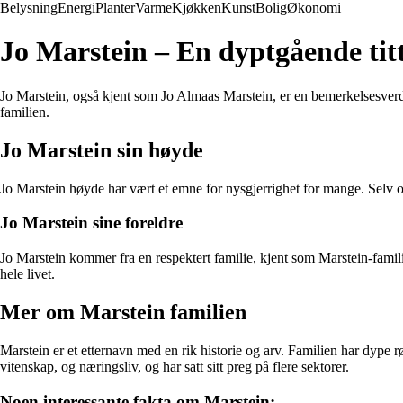
Belysning
Energi
Planter
Varme
Kjøkken
Kunst
Bolig
Økonomi
Jo Marstein – En dyptgående titt
Jo Marstein, også kjent som Jo Almaas Marstein, er en bemerkelsesverdig
familien.
Jo Marstein sin høyde
Jo Marstein høyde har vært et emne for nysgjerrighet for mange. Selv o
Jo Marstein sine foreldre
Jo Marstein kommer fra en respektert familie, kjent som Marstein-familie
hele livet.
Mer om Marstein familien
Marstein er et etternavn med en rik historie og arv. Familien har dype 
vitenskap, og næringsliv, og har satt sitt preg på flere sektorer.
Noen interessante fakta om Marstein: