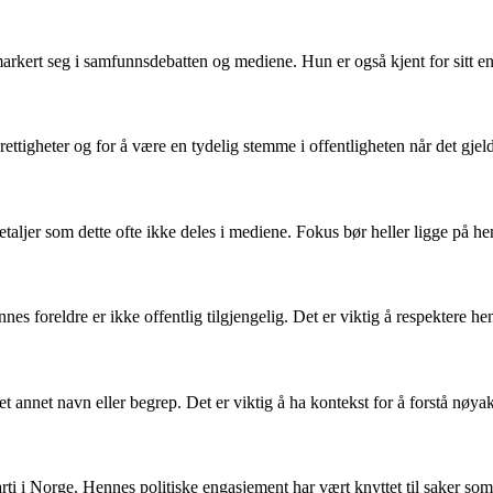
markert seg i samfunnsdebatten og mediene. Hun er også kjent for sitt eng
rs rettigheter og for å være en tydelig stemme i offentligheten når det gj
etaljer som dette ofte ikke deles i mediene. Fokus bør heller ligge på h
nes foreldre er ikke offentlig tilgjengelig. Det er viktig å respektere hen
av et annet navn eller begrep. Det er viktig å ha kontekst for å forstå n
parti i Norge. Hennes politiske engasjement har vært knyttet til saker som 