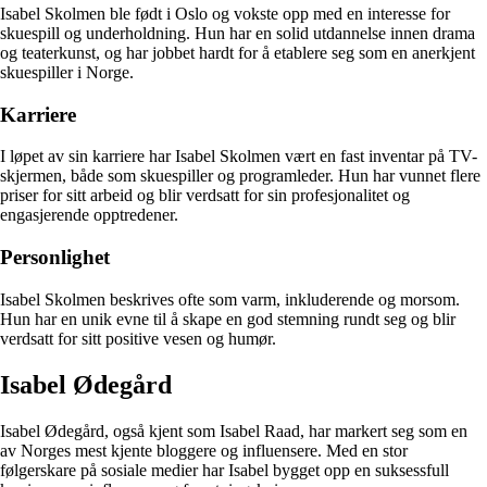
Isabel Skolmen ble født i Oslo og vokste opp med en interesse for
skuespill og underholdning. Hun har en solid utdannelse innen drama
og teaterkunst, og har jobbet hardt for å etablere seg som en anerkjent
skuespiller i Norge.
Karriere
I løpet av sin karriere har Isabel Skolmen vært en fast inventar på TV-
skjermen, både som skuespiller og programleder. Hun har vunnet flere
priser for sitt arbeid og blir verdsatt for sin profesjonalitet og
engasjerende opptredener.
Personlighet
Isabel Skolmen beskrives ofte som varm, inkluderende og morsom.
Hun har en unik evne til å skape en god stemning rundt seg og blir
verdsatt for sitt positive vesen og humør.
Isabel Ødegård
Isabel Ødegård, også kjent som Isabel Raad, har markert seg som en
av Norges mest kjente bloggere og influensere. Med en stor
følgerskare på sosiale medier har Isabel bygget opp en suksessfull