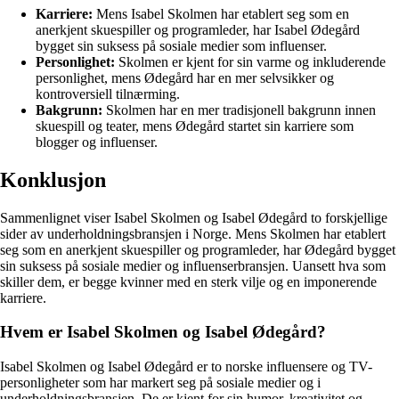
Karriere:
Mens Isabel Skolmen har etablert seg som en
anerkjent skuespiller og programleder, har Isabel Ødegård
bygget sin suksess på sosiale medier som influenser.
Personlighet:
Skolmen er kjent for sin varme og inkluderende
personlighet, mens Ødegård har en mer selvsikker og
kontroversiell tilnærming.
Bakgrunn:
Skolmen har en mer tradisjonell bakgrunn innen
skuespill og teater, mens Ødegård startet sin karriere som
blogger og influenser.
Konklusjon
Sammenlignet viser Isabel Skolmen og Isabel Ødegård to forskjellige
sider av underholdningsbransjen i Norge. Mens Skolmen har etablert
seg som en anerkjent skuespiller og programleder, har Ødegård bygget
sin suksess på sosiale medier og influenserbransjen. Uansett hva som
skiller dem, er begge kvinner med en sterk vilje og en imponerende
karriere.
Hvem er Isabel Skolmen og Isabel Ødegård?
Isabel Skolmen og Isabel Ødegård er to norske influensere og TV-
personligheter som har markert seg på sosiale medier og i
underholdningsbransjen. De er kjent for sin humor, kreativitet og