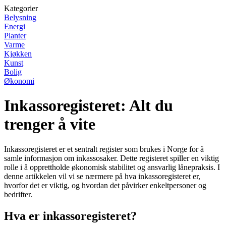
Kategorier
Belysning
Energi
Planter
Varme
Kjøkken
Kunst
Bolig
Økonomi
Inkassoregisteret: Alt du
trenger å vite
Inkassoregisteret er et sentralt register som brukes i Norge for å
samle informasjon om inkassosaker. Dette registeret spiller en viktig
rolle i å opprettholde økonomisk stabilitet og ansvarlig lånepraksis. I
denne artikkelen vil vi se nærmere på hva inkassoregisteret er,
hvorfor det er viktig, og hvordan det påvirker enkeltpersoner og
bedrifter.
Hva er inkassoregisteret?