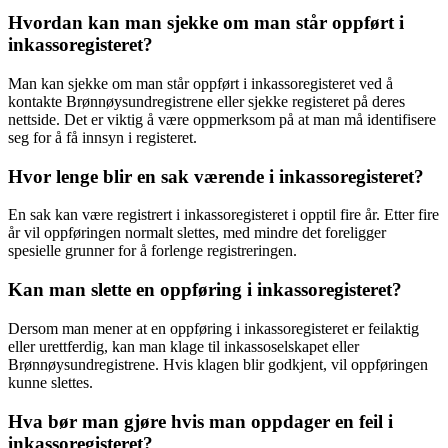
Hvordan kan man sjekke om man står oppført i
inkassoregisteret?
Man kan sjekke om man står oppført i inkassoregisteret ved å
kontakte Brønnøysundregistrene eller sjekke registeret på deres
nettside. Det er viktig å være oppmerksom på at man må identifisere
seg for å få innsyn i registeret.
Hvor lenge blir en sak værende i inkassoregisteret?
En sak kan være registrert i inkassoregisteret i opptil fire år. Etter fire
år vil oppføringen normalt slettes, med mindre det foreligger
spesielle grunner for å forlenge registreringen.
Kan man slette en oppføring i inkassoregisteret?
Dersom man mener at en oppføring i inkassoregisteret er feilaktig
eller urettferdig, kan man klage til inkassoselskapet eller
Brønnøysundregistrene. Hvis klagen blir godkjent, vil oppføringen
kunne slettes.
Hva bør man gjøre hvis man oppdager en feil i
inkassoregisteret?