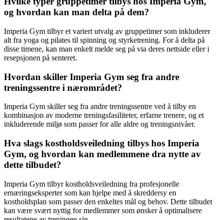
Hvilke typer gruppetimer tilbys hos Imperia Gym,
og hvordan kan man delta på dem?
Imperia Gym tilbyr et variert utvalg av gruppetimer som inkluderer
alt fra yoga og pilates til spinning og styrketrening. For å delta på
disse timene, kan man enkelt melde seg på via deres nettside eller i
resepsjonen på senteret.
Hvordan skiller Imperia Gym seg fra andre
treningssentre i nærområdet?
Imperia Gym skiller seg fra andre treningssentre ved å tilby en
kombinasjon av moderne treningsfasiliteter, erfarne trenere, og et
inkluderende miljø som passer for alle aldre og treningsnivåer.
Hva slags kostholdsveiledning tilbys hos Imperia
Gym, og hvordan kan medlemmene dra nytte av
dette tilbudet?
Imperia Gym tilbyr kostholdsveiledning fra profesjonelle
ernæringseksperter som kan hjelpe med å skreddersy en
kostholdsplan som passer den enkeltes mål og behov. Dette tilbudet
kan være svært nyttig for medlemmer som ønsker å optimalisere
resultatene av treningen sin.