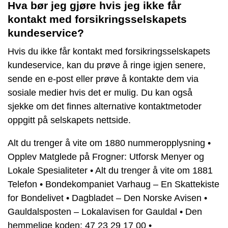
Hva bør jeg gjøre hvis jeg ikke får
kontakt med forsikringsselskapets
kundeservice?
Hvis du ikke får kontakt med forsikringsselskapets
kundeservice, kan du prøve å ringe igjen senere,
sende en e-post eller prøve å kontakte dem via
sosiale medier hvis det er mulig. Du kan også
sjekke om det finnes alternative kontaktmetoder
oppgitt på selskapets nettside.
Alt du trenger å vite om 1880 nummeropplysning
•
Opplev Matglede på Frogner: Utforsk Menyer og
Lokale Spesialiteter
•
Alt du trenger å vite om 1881
Telefon
•
Bondekompaniet Varhaug – En Skattekiste
for Bondelivet
•
Dagbladet – Den Norske Avisen
•
Gauldalsposten – Lokalavisen for Gauldal
•
Den
hemmelige koden: 47 23 29 17 00
•