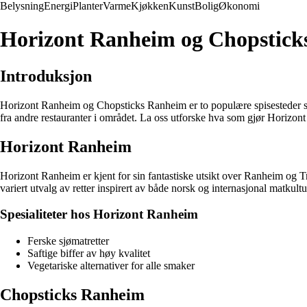
Belysning
Energi
Planter
Varme
Kjøkken
Kunst
Bolig
Økonomi
Horizont Ranheim og Chopsticks
Introduksjon
Horizont Ranheim og Chopsticks Ranheim er to populære spisesteder som
fra andre restauranter i området. La oss utforske hva som gjør Horizo
Horizont Ranheim
Horizont Ranheim er kjent for sin fantastiske utsikt over Ranheim og T
variert utvalg av retter inspirert av både norsk og internasjonal matkultu
Spesialiteter hos Horizont Ranheim
Ferske sjømatretter
Saftige biffer av høy kvalitet
Vegetariske alternativer for alle smaker
Chopsticks Ranheim