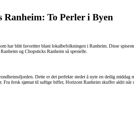
 Ranheim: To Perler i Byen
 har blitt favoritter blant lokalbefolkningen i Ranheim. Disse spises
nt Ranheim og Chopsticks Ranheim så spesielle.
rondheimsfjorden. Dette er det perfekte stedet å nyte en deilig middag 
r. Fra fersk sjømat til saftige biffer, Horizont Ranheim skuffer aldri når 