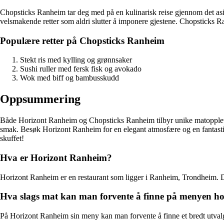
Chopsticks Ranheim tar deg med på en kulinarisk reise gjennom det asia
velsmakende retter som aldri slutter å imponere gjestene. Chopsticks R
Populære retter på Chopsticks Ranheim
Stekt ris med kylling og grønnsaker
Sushi ruller med fersk fisk og avokado
Wok med biff og bambusskudd
Oppsummering
Både Horizont Ranheim og Chopsticks Ranheim tilbyr unike matopplevels
smak. Besøk Horizont Ranheim for en elegant atmosfære og en fantastisk
skuffet!
Hva er Horizont Ranheim?
Horizont Ranheim er en restaurant som ligger i Ranheim, Trondheim. De ti
Hva slags mat kan man forvente å finne på menyen h
På Horizont Ranheim sin meny kan man forvente å finne et bredt utvalg av