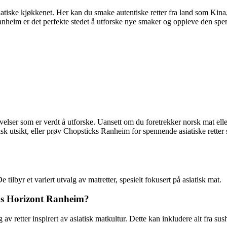
tiske kjøkkenet. Her kan du smake autentiske retter fra land som Kina,
anheim er det perfekte stedet å utforske nye smaker og oppleve den spen
er som er verdt å utforske. Uansett om du foretrekker norsk mat eller 
 utsikt, eller prøv Chopsticks Ranheim for spennende asiatiske retter s
lbyr et variert utvalg av matretter, spesielt fokusert på asiatisk mat.
os Horizont Ranheim?
 retter inspirert av asiatisk matkultur. Dette kan inkludere alt fra sush