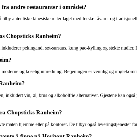
m fra andre restauranter i området?
tilby autentiske kinesiske retter laget med ferske råvarer og tradisjonell
hos Chopsticks Ranheim?
uderer pekingand, søt-sursaus, kung pao-kylling og stekte nudler. Diss
heim?
oderne og koselig innredning. Betjeningen er vennlig og imøtekommend
t Ranheim?
, inkludert vin, øl, brus og alkoholfrie alternativer. Gjestene kan også 
g fra Chopsticks Ranheim?
te maten hjemme eller på kontoret. De tilbyr også leveringstjenester for
orvente å finne på Horizont Ranheim?