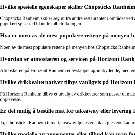
Hvilke spesielle egenskaper skiller Chopsticks Ranhei
Chopsticks Ranheim skiller seg ut fra andre restauranter i området ved å 
populært spisested blant lokalbefolkningen.
Hva er noen av de mest populære rettene på menyen 
Noen av de mest populære rettene på menyen hos Chopsticks Ranheim inkl
Hvordan er atmosfæren og servicen på Horizont Ran
Atmosfæren på Horizont Ranheim er avslappet og innbydende, med en m
Hvilke drikkealternativer tilbys vanligvis på Horizon
På Horizont Ranheim tilbys et utvalg av drikkevarer som passer til maten
opplevelse.
Er det mulig å bestille mat for takeaway eller leverin
Ja, Chopsticks Ranheim tilbyr takeaway-tjenester slik at gjestene kan ny
Hvilke spesielle arrangementer eller tilbud kan man f