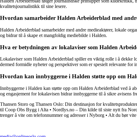
Halden Arbeiderblad følger journalistiske prinsipper som kildekritikk, b
kvalitetsjournalistikk til sine lesere.
Hvordan samarbeider Halden Arbeiderblad med andre 
Halden Arbeiderblad samarbeider med andre medieaktører, lokale organi
og bidrar til å skape et mangfoldig mediebilde i Halden.
Hva er betydningen av lokalaviser som Halden Arbeide
Lokalaviser som Halden Arbeiderblad spiller en viktig rolle i å dekke 
dermed formidle nyheter og perspektiver som er spesielt relevante for 
Hvordan kan innbyggerne i Halden støtte opp om Halden
Innbyggerne i Halden kan støtte opp om Halden Arbeiderblad ved å abonn
og engasjement for lokalavisen bidrar innbyggerne til å sikre avisens fr
Thansen Storo og Thansen Oslo: Din destinasjon for kvalitetsprodukte
til Coop Obs Bygg i Alta
•
Nordlys.no – Din kilde til siste nytt fra No
trenger å vite om telefonnummer og adresser i Nyborg
•
Alt du bør vit
media@onlineoslo.com