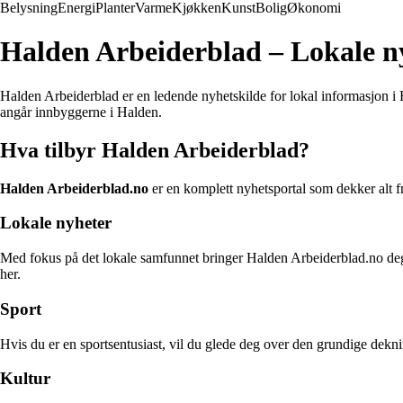
Belysning
Energi
Planter
Varme
Kjøkken
Kunst
Bolig
Økonomi
Halden Arbeiderblad – Lokale ny
Halden Arbeiderblad er en ledende nyhetskilde for lokal informasjon i
angår innbyggerne i Halden.
Hva tilbyr Halden Arbeiderblad?
Halden Arbeiderblad.no
er en komplett nyhetsportal som dekker alt fr
Lokale nyheter
Med fokus på det lokale samfunnet bringer Halden Arbeiderblad.no deg d
her.
Sport
Hvis du er en sportsentusiast, vil du glede deg over den grundige deknin
Kultur