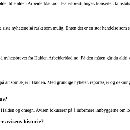
holdet til Halden Arbeiderblad.no. Teaterforestillinger, konserter, kunstut
siste nyhetene så raskt som mulig. Enten det er en stor hendelse som skj
på nyhetsbrevet fra Halden Arbeiderblad.no. På den måten går du aldri g
på alt som skjer i Halden. Med grundige nyheter, reportasjer og dekning
us?
 Halden og omegn. Avisen fokuserer på å informere innbyggerne om lokal
r avisens historie?