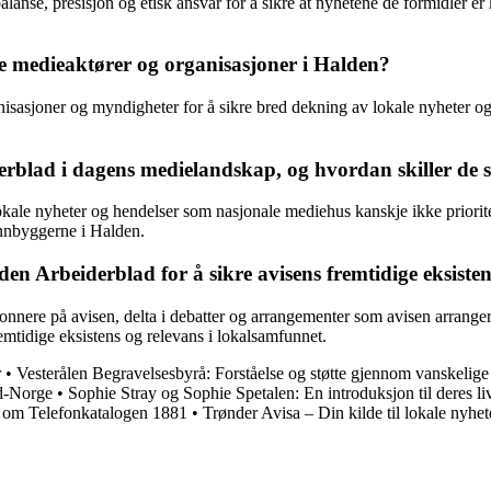
alanse, presisjon og etisk ansvar for å sikre at nyhetene de formidler er
medieaktører og organisasjoner i Halden?
sasjoner og myndigheter for å sikre bred dekning av lokale nyheter og 
rblad i dagens medielandskap, og hvordan skiller de 
lokale nyheter og hendelser som nasjonale mediehus kanskje ikke priorit
innbyggerne i Halden.
 Arbeiderblad for å sikre avisens fremtidige eksisten
ere på avisen, delta i debatter og arrangementer som avisen arrangerer,
emtidige eksistens og relevans i lokalsamfunnet.
r
•
Vesterålen Begravelsesbyrå: Forståelse og støtte gjennom vanskelige 
rd-Norge
•
Sophie Stray og Sophie Spetalen: En introduksjon til deres li
e om Telefonkatalogen 1881
•
Trønder Avisa – Din kilde til lokale nyhet