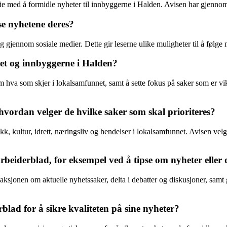
e med å formidle nyheter til innbyggerne i Halden. Avisen har gjennom å
se nyhetene deres?
og gjennom sosiale medier. Dette gir leserne ulike muligheter til å følge
t og innbyggerne i Halden?
om hva som skjer i lokalsamfunnet, samt å sette fokus på saker som er v
vordan velger de hvilke saker som skal prioriteres?
kk, kultur, idrett, næringsliv og hendelser i lokalsamfunnet. Avisen vel
eiderblad, for eksempel ved å tipse om nyheter eller d
ksjonen om aktuelle nyhetssaker, delta i debatter og diskusjoner, samt 
blad for å sikre kvaliteten på sine nyheter?