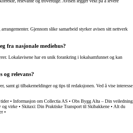
 korrekte, relevante og troverdige. Avisen legger vekt på å levere
arrangementer. Gjennom slike samarbeid styrker avisen sitt nettverk
seg fra nasjonale mediehus?
erer. Lokalavisene har en unik forankring i lokalsamfunnet og kan
s og relevans?
 samt gi tilbakemeldinger og tips til redaksjonen. Ved å vise interesse
tider
•
Informasjon om Collectia AS
•
Obs Bygg Alta – Din veiledning
v og virke
•
Skitaxi: Din Praktiske Transport til Skibakkene
•
Alt du
er
•