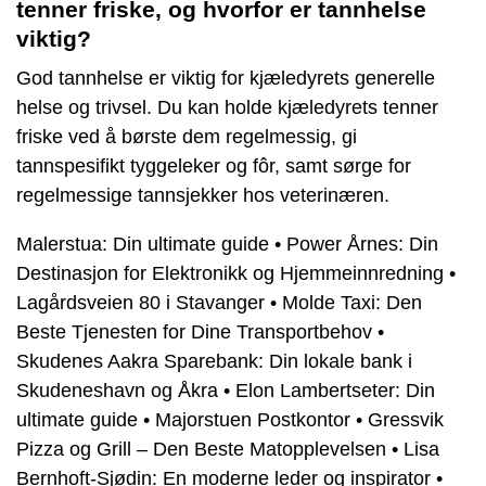
tenner friske, og hvorfor er tannhelse
viktig?
God tannhelse er viktig for kjæledyrets generelle
helse og trivsel. Du kan holde kjæledyrets tenner
friske ved å børste dem regelmessig, gi
tannspesifikt tyggeleker og fôr, samt sørge for
regelmessige tannsjekker hos veterinæren.
Malerstua: Din ultimate guide
•
Power Årnes: Din
Destinasjon for Elektronikk og Hjemmeinnredning
•
Lagårdsveien 80 i Stavanger
•
Molde Taxi: Den
Beste Tjenesten for Dine Transportbehov
•
Skudenes Aakra Sparebank: Din lokale bank i
Skudeneshavn og Åkra
•
Elon Lambertseter: Din
ultimate guide
•
Majorstuen Postkontor
•
Gressvik
Pizza og Grill – Den Beste Matopplevelsen
•
Lisa
Bernhoft-Sjødin: En moderne leder og inspirator
•