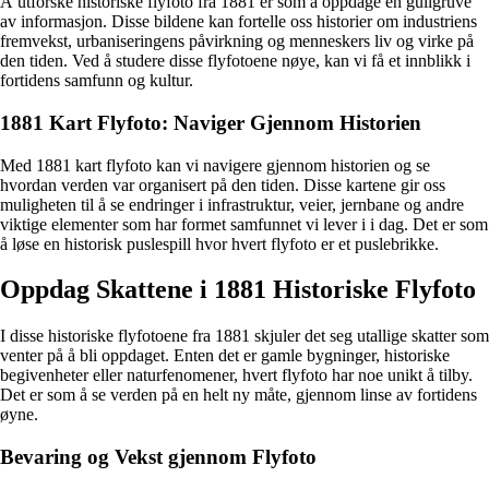
Å utforske historiske flyfoto fra 1881 er som å oppdage en gullgruve
av informasjon. Disse bildene kan fortelle oss historier om industriens
fremvekst, urbaniseringens påvirkning og menneskers liv og virke på
den tiden. Ved å studere disse flyfotoene nøye, kan vi få et innblikk i
fortidens samfunn og kultur.
1881 Kart Flyfoto: Naviger Gjennom Historien
Med 1881 kart flyfoto kan vi navigere gjennom historien og se
hvordan verden var organisert på den tiden. Disse kartene gir oss
muligheten til å se endringer i infrastruktur, veier, jernbane og andre
viktige elementer som har formet samfunnet vi lever i i dag. Det er som
å løse en historisk puslespill hvor hvert flyfoto er et puslebrikke.
Oppdag Skattene i 1881 Historiske Flyfoto
I disse historiske flyfotoene fra 1881 skjuler det seg utallige skatter som
venter på å bli oppdaget. Enten det er gamle bygninger, historiske
begivenheter eller naturfenomener, hvert flyfoto har noe unikt å tilby.
Det er som å se verden på en helt ny måte, gjennom linse av fortidens
øyne.
Bevaring og Vekst gjennom Flyfoto