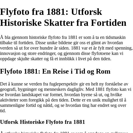
Flyfoto fra 1881: Utforsk
Historiske Skatter fra Fortiden
Å bla gjennom historiske flyfoto fra 1881 er som å ta en tidsmaskin
tilbake til fortiden. Disse unike bildene gir oss et glimt av hvordan
verden så ut for over hundre år siden. 1881 var et år fylt med spenning,
innovasjon og store endringer, og gjennom disse flyfotoene kan vi
oppdage skjulte skatter og få et innblikk i livet på den tiden.
Flyfoto 1881: En Reise i Tid og Rom
Det å kunne se verden fra fugleperspektiv gir en helt ny forståelse av
geografi, bygninger og menneskers dagligliv. Med 1881 flyfoto kan vi
se hvordan landskapet var formet, hvordan byene så ut, og hvilke
aktiviteter som foregikk på den tiden. Dette er en unik mulighet til å
sammenligne fortid og nåtid, og se hvordan ting har endret seg over
tid.
Utforsk Historiske Flyfoto fra 1881