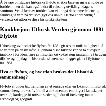
Å bevare og studere historiske flyfoto er ikke bare en måte å holde på
fortiden, men det kan også bidra til vekst og utvikling i dagens
samfunn. Ved å lære av fortiden kan vi unngå de samme feilene og
samtidig ta vare på det som gjør oss unike. Derfor er det viktig å
verdsette og utforske disse historiske skattene.
Konklusjon: Utforsk Verden gjennom 1881
Flyfoto
Utforsking av historiske flyfoto fra 1881 gir oss en unik mulighet til å
se verden på en ny måte. Gjennom disse bildene kan vi få et dypere
innblikk i fortiden, lære av historien og vokse som samfunn. Så ta tiden
tilbake og oppdag de historiske skattene som ligger gjemt i flyfotoene
fra 1881.
Hva er flyfoto, og hvordan brukes det i historisk
sammenheng?
Flyfoto er bilder tatt fra luften av et område eller en lokasjon. I historisk
sammenheng brukes flyfoto til å dokumentere endringer i landskapet
over tid, kartlegge historiske steder og bidra til forskning innen
arkeologi og geografi.