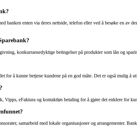
ank?
 banken enten via deres nettside, telefon eller ved å besøke en av deres
d Sparebank?
givning, konkurransedyktige betingelser på produkter som lån og sparin
ådet for å kunne betjene kundene på en god måte. Det er også mulig å utf
?
, Vipps, eFaktura og kontaktløs betaling for å gjøre det enklere for kun
amfunnet?
nsorater, samarbeid med lokale organisasjoner og arrangementer. Banken