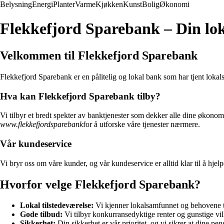
Belysning
Energi
Planter
Varme
Kjøkken
Kunst
Bolig
Økonomi
Flekkefjord Sparebank – Din lok
Velkommen til Flekkefjord Sparebank
Flekkefjord Sparebank er en pålitelig og lokal bank som har tjent loka
Hva kan Flekkefjord Sparebank tilby?
Vi tilbyr et bredt spekter av banktjenester som dekker alle dine økonom
www.flekkefjordsparebank
for å utforske våre tjenester nærmere.
Vår kundeservice
Vi bryr oss om våre kunder, og vår kundeservice er alltid klar til å hjelp
Hvorfor velge Flekkefjord Sparebank?
Lokal tilstedeværelse:
Vi kjenner lokalsamfunnet og behovene t
Gode tilbud:
Vi tilbyr konkurransedyktige renter og gunstige vil
Sikkerhet:
Din sikkerhet er vår prioritet, og vi sikrer at dine pen