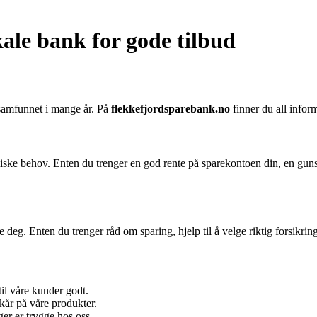
ale bank for gode tilbud
lsamfunnet i mange år. På
flekkefjordsparebank.no
finner du all infor
iske behov. Enten du trenger en god rente på sparekontoen din, en gunst
e deg. Enten du trenger råd om sparing, hjelp til å velge riktig forsikrin
il våre kunder godt.
kår på våre produkter.
ger er trygge hos oss.