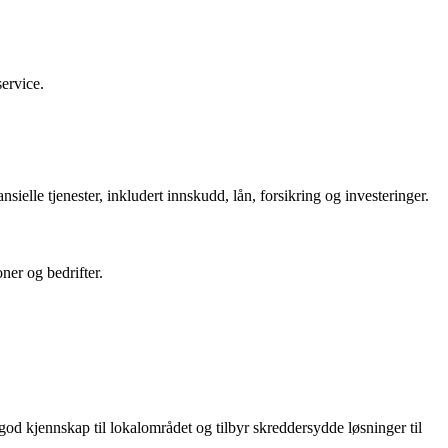
service.
ielle tjenester, inkludert innskudd, lån, forsikring og investeringer.
ner og bedrifter.
god kjennskap til lokalområdet og tilbyr skreddersydde løsninger til