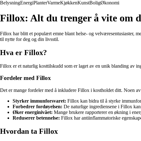
Belysning
Energi
Planter
Varme
Kjøkken
Kunst
Bolig
Økonomi
Fillox: Alt du trenger å vite om 
Fillox har blitt et populært emne blant helse- og velværesentusiaster, m
til nytte for deg og din livsstil.
Hva er Fillox?
Fillox er et naturlig kosttilskudd som er laget av en unik blanding av i
Fordeler med Fillox
Det er mange fordeler med å inkludere Fillox i kostholdet ditt. Noen av
Styrker immunforsvaret:
Fillox kan bidra til å styrke immunfo
Forbedrer fordøyelsen:
De naturlige ingrediensene i Fillox kan 
Øker energinivået:
Mange brukere rapporterer en økning i energin
Reduserer betennelse:
Fillox har antiinflammatoriske egenskape
Hvordan ta Fillox