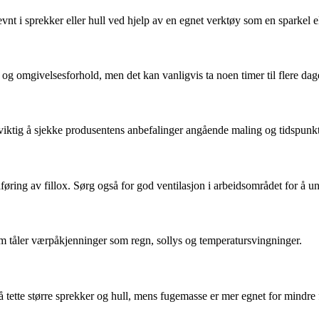
evnt i sprekker eller hull ved hjelp av en egnet verktøy som en sparkel el
g omgivelsesforhold, men det kan vanligvis ta noen timer til flere dager 
r viktig å sjekke produsentens anbefalinger angående maling og tidspunkt
føring av fillox. Sørg også for god ventilasjon i arbeidsområdet for å
 som tåler værpåkjenninger som regn, sollys og temperatursvingninger.
 å tette større sprekker og hull, mens fugemasse er mer egnet for mindre 