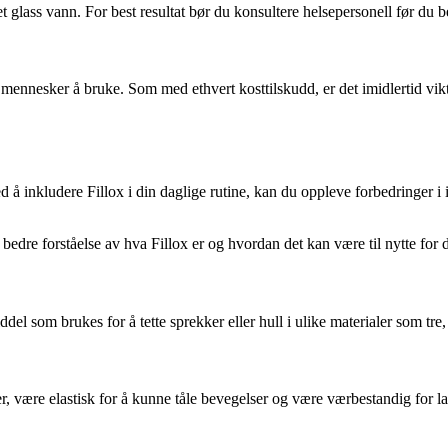
et glass vann. For best resultat bør du konsultere helsepersonell før du be
te mennesker å bruke. Som med ethvert kosttilskudd, er det imidlertid vik
 å inkludere Fillox i din daglige rutine, kan du oppleve forbedringer i
bedre forståelse av hva Fillox er og hvordan det kan være til nytte for 
iddel som brukes for å tette sprekker eller hull i ulike materialer som tre
er, være elastisk for å kunne tåle bevegelser og være værbestandig for l