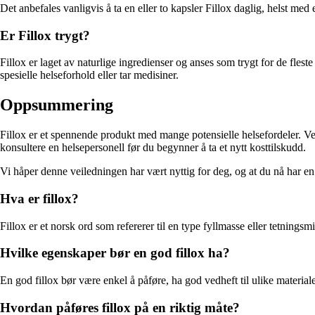
Det anbefales vanligvis å ta en eller to kapsler Fillox daglig, helst med 
Er Fillox trygt?
Fillox er laget av naturlige ingredienser og anses som trygt for de fles
spesielle helseforhold eller tar medisiner.
Oppsummering
Fillox er et spennende produkt med mange potensielle helsefordeler. Ved
konsultere en helsepersonell før du begynner å ta et nytt kosttilskudd.
Vi håper denne veiledningen har vært nyttig for deg, og at du nå har en 
Hva er fillox?
Fillox er et norsk ord som refererer til en type fyllmasse eller tetningsm
Hvilke egenskaper bør en god fillox ha?
En god fillox bør være enkel å påføre, ha god vedheft til ulike material
Hvordan påføres fillox på en riktig måte?