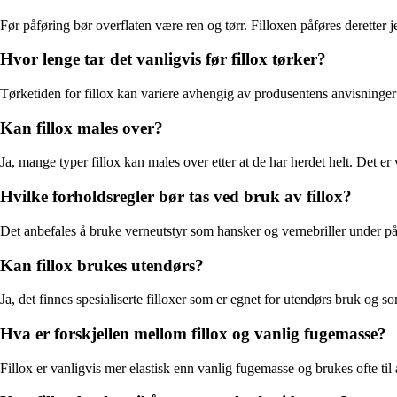
Før påføring bør overflaten være ren og tørr. Filloxen påføres deretter j
Hvor lenge tar det vanligvis før fillox tørker?
Tørketiden for fillox kan variere avhengig av produsentens anvisninger o
Kan fillox males over?
Ja, mange typer fillox kan males over etter at de har herdet helt. Det e
Hvilke forholdsregler bør tas ved bruk av fillox?
Det anbefales å bruke verneutstyr som hansker og vernebriller under på
Kan fillox brukes utendørs?
Ja, det finnes spesialiserte filloxer som er egnet for utendørs bruk og
Hva er forskjellen mellom fillox og vanlig fugemasse?
Fillox er vanligvis mer elastisk enn vanlig fugemasse og brukes ofte til