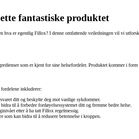
dette fantastiske produktet
en hva er egentlig Fillox? I denne omfattende veiledningen vil vi utfors
ngredienser som er kjent for sine helsefordeler. Produktet kommer i form
 fordelene inkluderer:
rsvaret ditt og beskytte deg mot vanlige sykdommer.
bidra til å forbedre fordøyelsessystemet ditt og fremme bedre helse.
ivået etter å ha tatt Fillox regelmessig.
r som kan bidra til å redusere betennelse i kroppen.